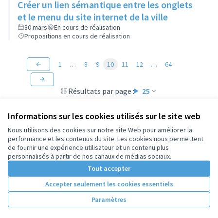
Créer un lien sémantique entre les onglets
et le menu du site internet de la ville
30 mars
En cours de réalisation
Propositions en cours de réalisation
1
…
8
9
10
11
12
…
64
Résultats par page :
25
Informations sur les cookies utilisés sur le site web
Nous utilisons des cookies sur notre site Web pour améliorer la
performance et les contenus du site. Les cookies nous permettent
Conditions d'utilisation
de fournir une expérience utilisateur et un contenu plus
Paramètres des cookies
personnalisés à partir de nos canaux de médias sociaux.
Tout accepter
Accepter seulement les cookies essentiels
Licence Cre
(Lien extern
(Lien externe)
Site réalisé par
Open Source Politics
grâce au
logiciel libre
Paramètres
(Lien externe)
Decidim
.
(Lien externe)