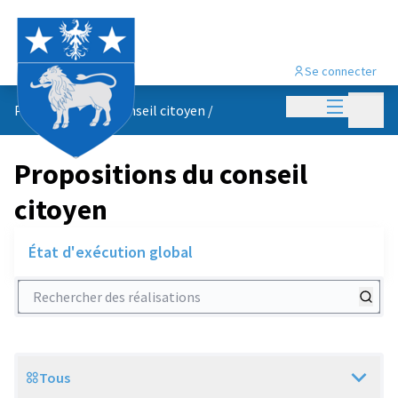
Se connecter
Menu princi
Menu p
Propositions du conseil citoyen
/
Propositions du conseil
citoyen
État d'exécution global
Rechercher des réalisations
Tous
Scope