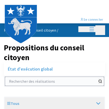
Se connecter
Menu princi
Menu p
Propositions du conseil citoyen
/
Propositions du conseil
citoyen
État d'exécution global
Rechercher des réalisations
Tous
Scope