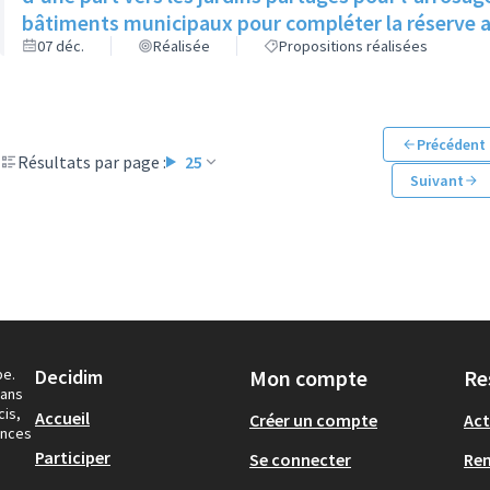
bâtiments municipaux pour compléter la réserve a
07 déc.
Réalisée
Propositions réalisées
Précédent
Résultats par page :
25
Suivant
pe.
Decidim
Mon compte
Re
dans
cis,
Accueil
Créer un compte
Act
ances
Participer
Se connecter
Re