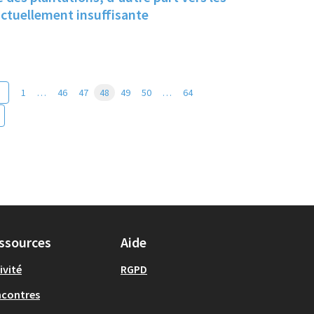
ctuellement insuffisante
1
…
46
47
48
49
50
…
64
ssources
Aide
ivité
RGPD
ncontres