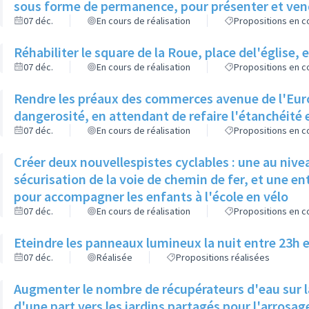
sous forme de permanence, pour présenter et ven
07 déc.
En cours de réalisation
Propositions en co
Réhabiliter le square de la Roue, place del'église,
07 déc.
En cours de réalisation
Propositions en co
Rendre les préaux des commerces avenue de l'Euro
dangerosité, en attendant de refaire l'étanchéité e
07 déc.
En cours de réalisation
Propositions en co
Créer deux nouvellespistes cyclables : une au niv
sécurisation de la voie de chemin de fer, et une en
pour accompagner les enfants à l'école en vélo
07 déc.
En cours de réalisation
Propositions en co
Eteindre les panneaux lumineux la nuit entre 23h e
07 déc.
Réalisée
Propositions réalisées
Augmenter le nombre de récupérateurs d'eau sur la
d'une part vers les jardins partagés pour l'arrosag