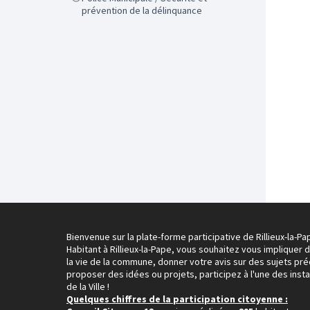
prévention de la délinquance
Bienvenue sur la plate-forme participative de Rillieux-la-Pa
Habitant à Rillieux-la-Pape, vous souhaitez vous impliquer 
la vie de la commune, donner votre avis sur des sujets pré
proposer des idées ou projets, participez à l'une des inst
de la Ville !
Quelques chiffres de la participation citoyenne :