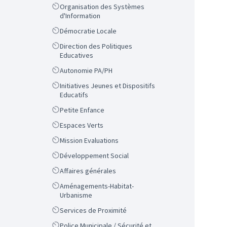
Scope
Organisation des Systèmes
d'Information
Scope
Démocratie Locale
Scope
Direction des Politiques
Educatives
Scope
Autonomie PA/PH
Scope
Initiatives Jeunes et Dispositifs
Educatifs
Scope
Petite Enfance
Scope
Espaces Verts
Scope
Mission Evaluations
Scope
Développement Social
Scope
Affaires générales
Scope
Aménagements-Habitat-
Urbanisme
Scope
Services de Proximité
Scope
Police Municipale / Sécurité et