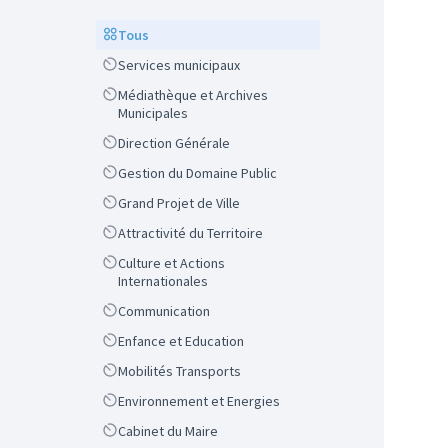
Scope
Tous
Scope
Services municipaux
Scope
Médiathèque et Archives
Municipales
Scope
Direction Générale
Scope
Gestion du Domaine Public
Scope
Grand Projet de Ville
Scope
Attractivité du Territoire
Scope
Culture et Actions
Internationales
Scope
Communication
Scope
Enfance et Education
Scope
Mobilités Transports
Scope
Environnement et Energies
Scope
Cabinet du Maire