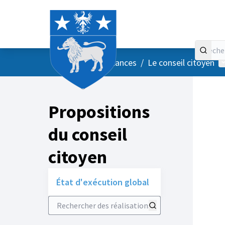
Accueil
Menu principal
M
/
Vos instances
/
Le conseil citoyen
Propositions
du conseil
citoyen
État d'exécution global
Rechercher des réalisations