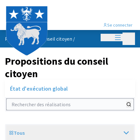
Se connecter
Menu princi
Menu p
Propositions du conseil citoyen
/
Propositions du conseil
citoyen
État d'exécution global
Rechercher des réalisations
Tous
Scope