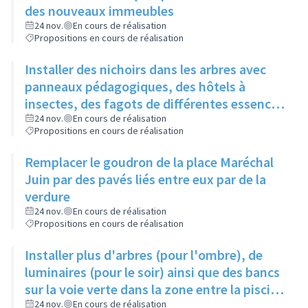
des nouveaux immeubles
24 nov.
En cours de réalisation
Propositions en cours de réalisation
Installer des nichoirs dans les arbres avec
panneaux pédagogiques, des hôtels à
insectes, des fagots de différentes essences
pour stimuler la biodiversité sur la place du
24 nov.
En cours de réalisation
Propositions en cours de réalisation
Château à la Roue
Remplacer le goudron de la place Maréchal
Juin par des pavés liés entre eux par de la
verdure
24 nov.
En cours de réalisation
Propositions en cours de réalisation
Installer plus d'arbres (pour l'ombre), de
luminaires (pour le soir) ainsi que des bancs
sur la voie verte dans la zone entre la piscine
et la rue de l'Industrie
24 nov.
En cours de réalisation