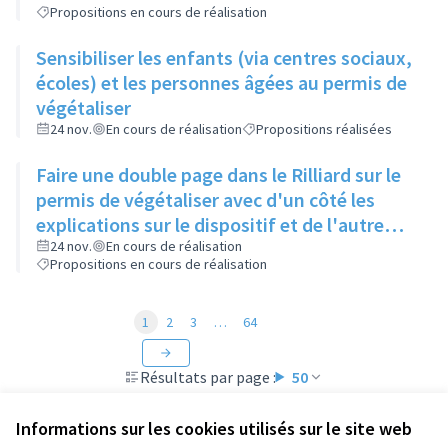
Propositions en cours de réalisation
Sensibiliser les enfants (via centres sociaux,
écoles) et les personnes âgées au permis de
végétaliser
24 nov.
En cours de réalisation
Propositions réalisées
Faire une double page dans le Rilliard sur le
permis de végétaliser avec d'un côté les
explications sur le dispositif et de l'autre
côté des exemples concrets de lieux à
24 nov.
En cours de réalisation
Propositions en cours de réalisation
investir
1
2
3
…
64
Résultats par page :
50
Informations sur les cookies utilisés sur le site web