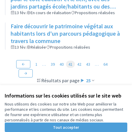
jardins partagés école/habitants ou des
plantations fruitières accessibles à tous, des
13 fév.
En cours de réalisation
Propositions réalisées
potagers urbains,....
Faire découvrir le patrimoine végétal aux
habitants lors d'un parcours pédagogique à
travers la commune
13 fév.
Réalisée
Propositions réalisées
1
…
39
40
41
42
43
…
64
Résultats par page :
25
Informations sur les cookies utilisés sur le site web
Nous utilisons des cookies sur notre site Web pour améliorer la
performance et les contenus du site. Les cookies nous permettent
Conditions d'utilisation
de fournir une expérience utilisateur et un contenu plus
Paramètres des cookies
personnalisés à partir de nos canaux de médias sociaux.
Tout accepter