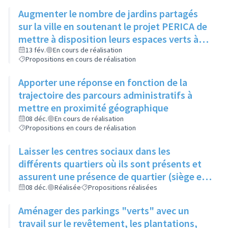
Augmenter le nombre de jardins partagés
sur la ville en soutenant le projet PERICA de
mettre à disposition leurs espaces verts à
des particuliers. La ville servirait de point
13 fév.
En cours de réalisation
Propositions en cours de réalisation
d'inscription pour les Rilliards
Apporter une réponse en fonction de la
trajectoire des parcours administratifs à
mettre en proximité géographique
08 déc.
En cours de réalisation
Propositions en cours de réalisation
Laisser les centres sociaux dans les
différents quartiers où ils sont présents et
assurent une présence de quartier (siège et
annexes), des annexes seraient à ajouter à la
08 déc.
Réalisée
Propositions réalisées
Roue et Crépieux pour la proximité
Aménager des parkings "verts" avec un
travail sur le revêtement, les plantations,