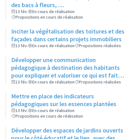
des bacs à fleurs, ....
13 fév.
En cours de réalisation
Propositions en cours de réalisation
Inciter la végétalisation des toitures et des
façades dans certains projets immobiliers
13 fév.
En cours de réalisation
Propositions réalisées
Développer une communication
pédagogique à destination des habitants
pour expliquer et valoriser ce qui est fait
autour des espaces extérieurs
13 fév.
En cours de réalisation
Propositions réalisées
Mettre en place des indicateurs
pédagogiques sur les essences plantées
13 fév.
En cours de réalisation
Propositions en cours de réalisation
Développer des espaces de jardins ouverts
pour le côté éducatif et le lien, avec des