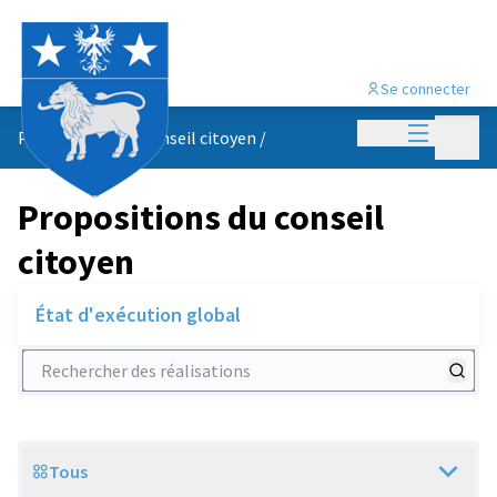
Se connecter
Menu princi
Menu p
Propositions du conseil citoyen
/
Propositions du conseil
citoyen
État d'exécution global
Rechercher des réalisations
Tous
Scope