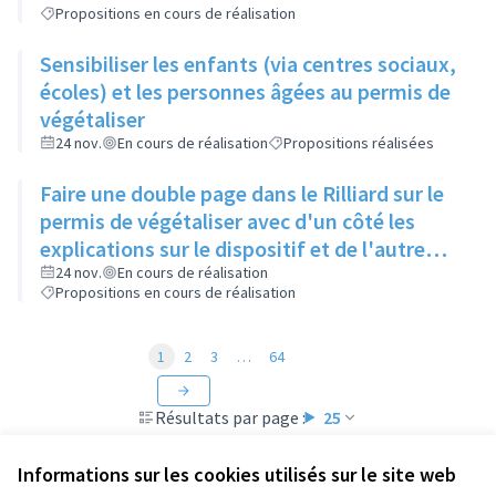
Propositions en cours de réalisation
Sensibiliser les enfants (via centres sociaux,
écoles) et les personnes âgées au permis de
végétaliser
24 nov.
En cours de réalisation
Propositions réalisées
Faire une double page dans le Rilliard sur le
permis de végétaliser avec d'un côté les
explications sur le dispositif et de l'autre
côté des exemples concrets de lieux à
24 nov.
En cours de réalisation
Propositions en cours de réalisation
investir
1
2
3
…
64
Résultats par page :
25
Informations sur les cookies utilisés sur le site web