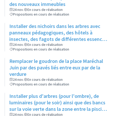
des nouveaux immeubles
24 nov.
En cours de réalisation
Propositions en cours de réalisation
Installer des nichoirs dans les arbres avec
panneaux pédagogiques, des hôtels à
insectes, des fagots de différentes essences
pour stimuler la biodiversité sur la place du
24 nov.
En cours de réalisation
Propositions en cours de réalisation
Château à la Roue
Remplacer le goudron de la place Maréchal
Juin par des pavés liés entre eux par de la
verdure
24 nov.
En cours de réalisation
Propositions en cours de réalisation
Installer plus d'arbres (pour l'ombre), de
luminaires (pour le soir) ainsi que des bancs
sur la voie verte dans la zone entre la piscine
et la rue de l'Industrie
24 nov.
En cours de réalisation