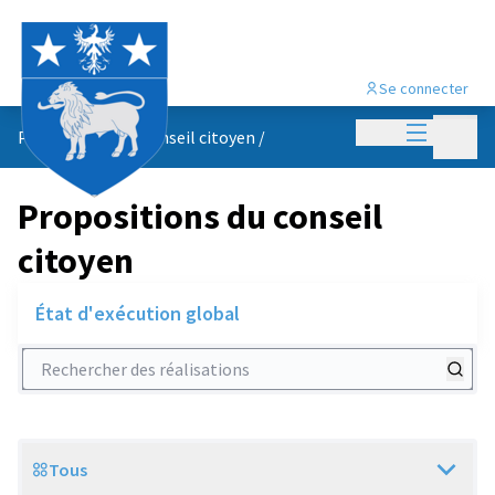
Se connecter
Menu princi
Menu p
Propositions du conseil citoyen
/
Propositions du conseil
citoyen
État d'exécution global
Rechercher des réalisations
Tous
Scope