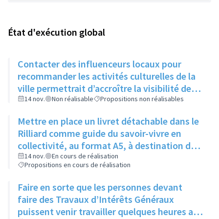
État d'exécution global
Contacter des influenceurs locaux pour
recommander les activités culturelles de la
ville permettrait d’accroître la visibilité des
évènements auprès des jeunes
14 nov.
Non réalisable
Propositions non réalisables
Mettre en place un livret détachable dans le
Rilliard comme guide du savoir-vivre en
collectivité, au format A5, à destination des
immeubles un mois puis des maisons le
14 nov.
En cours de réalisation
Propositions en cours de réalisation
mois suivant
Faire en sorte que les personnes devant
faire des Travaux d’Intérêts Généraux
puissent venir travailler quelques heures aux