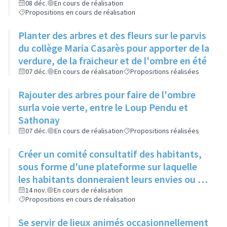
restos du cœur dans le cadre de leur
08 déc.
En cours de réalisation
Propositions en cours de réalisation
sanction
Planter des arbres et des fleurs sur le parvis
du collège Maria Casarès pour apporter de la
verdure, de la fraicheur et de l'ombre en été
07 déc.
En cours de réalisation
Propositions réalisées
Rajouter des arbres pour faire de l'ombre
surla voie verte, entre le Loup Pendu et
Sathonay
07 déc.
En cours de réalisation
Propositions réalisées
Créer un comité consultatif des habitants,
sous forme d'une plateforme sur laquelle
les habitants donneraient leurs envies ou se
manifesteraient sur leur volonté de
14 nov.
En cours de réalisation
Propositions en cours de réalisation
participer à tel ou tel évènement, et où les
acteurs culturels présenteraient ce qu'ils
Se servir de lieux animés occasionnellement