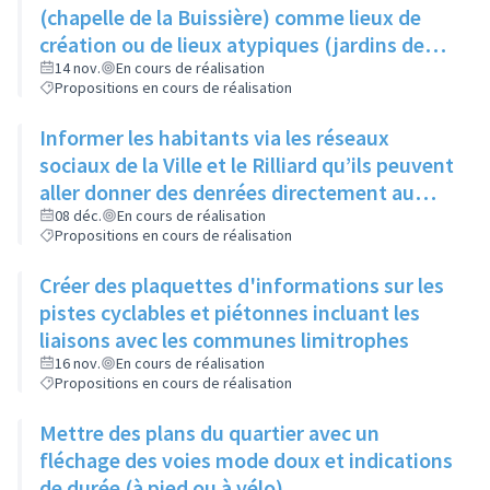
produisent
(chapelle de la Buissière) comme lieux de
création ou de lieux atypiques (jardins des
Semailles) comme lieux d'exposition pour
14 nov.
En cours de réalisation
Propositions en cours de réalisation
photos ou oeuvres
Informer les habitants via les réseaux
sociaux de la Ville et le Rilliard qu’ils peuvent
aller donner des denrées directement au
local des restos du cœur (au 1- 3 rue Jacques
08 déc.
En cours de réalisation
Propositions en cours de réalisation
Prévert), les lundis, mardis et mercredis
Créer des plaquettes d'informations sur les
pistes cyclables et piétonnes incluant les
liaisons avec les communes limitrophes
16 nov.
En cours de réalisation
Propositions en cours de réalisation
Mettre des plans du quartier avec un
fléchage des voies mode doux et indications
de durée (à pied ou à vélo)