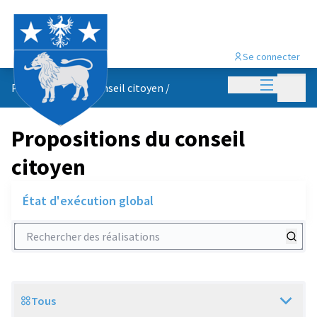
Se connecter
Menu princi
Menu p
Propositions du conseil citoyen
/
Propositions du conseil
citoyen
État d'exécution global
Rechercher des réalisations
Tous
Scope