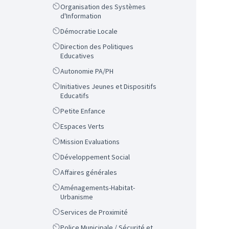
Scope
Organisation des Systèmes
d'Information
Scope
Démocratie Locale
Scope
Direction des Politiques
Educatives
Scope
Autonomie PA/PH
Scope
Initiatives Jeunes et Dispositifs
Educatifs
Scope
Petite Enfance
Scope
Espaces Verts
Scope
Mission Evaluations
Scope
Développement Social
Scope
Affaires générales
Scope
Aménagements-Habitat-
Urbanisme
Scope
Services de Proximité
Scope
Police Municipale / Sécurité et