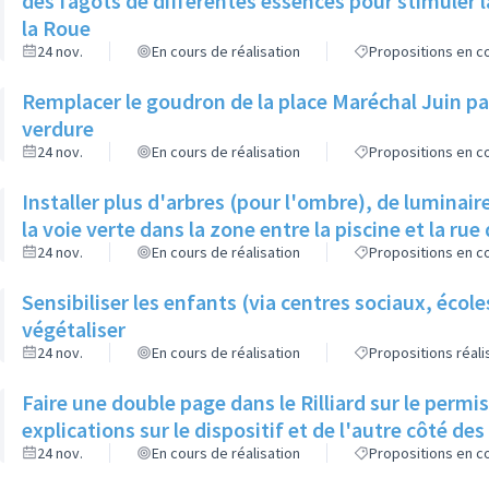
des fagots de différentes essences pour stimuler l
la Roue
24 nov.
En cours de réalisation
Propositions en co
Remplacer le goudron de la place Maréchal Juin par
verdure
24 nov.
En cours de réalisation
Propositions en co
Installer plus d'arbres (pour l'ombre), de luminaire
la voie verte dans la zone entre la piscine et la rue 
24 nov.
En cours de réalisation
Propositions en co
Sensibiliser les enfants (via centres sociaux, écol
végétaliser
24 nov.
En cours de réalisation
Propositions réal
Faire une double page dans le Rilliard sur le permi
explications sur le dispositif et de l'autre côté de
24 nov.
En cours de réalisation
Propositions en co