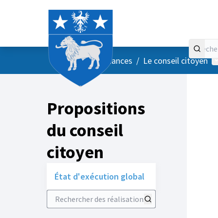
Accueil
Menu principal
M
/
Vos instances
/
Le conseil citoyen
Propositions
du conseil
citoyen
État d'exécution global
Rechercher des réalisations