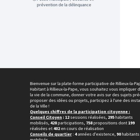
prévention de la délinquance
Bienvenue sur la plate-forme participative de Rillieux-la-Pa
Habitant à Rillieux-la-Pape, vous souhaitez vous impliquer 
la vie de la commune, donner votre avis sur des sujets pré
proposer des idées ou projets, participez à l'une des inst
de la Ville !
Quelques chiffres de la participation citoyenne :
Conseil Citoyen
: 12
sessions réalisées,
295
habitants
mobilisés,
428
participations,
758
propositions dont
199
réalisées et
402
en cours de réalisation
Conseils de quartier
:
4
années d'existence,
90
habitants
mobilisés