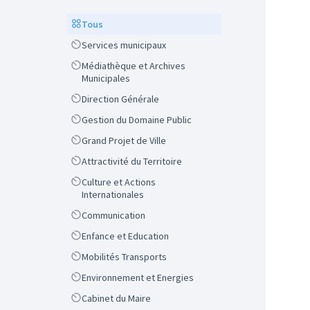
Scope
Tous
Scope
Services municipaux
Scope
Médiathèque et Archives
Municipales
Scope
Direction Générale
Scope
Gestion du Domaine Public
Scope
Grand Projet de Ville
Scope
Attractivité du Territoire
Scope
Culture et Actions
Internationales
Scope
Communication
Scope
Enfance et Education
Scope
Mobilités Transports
Scope
Environnement et Energies
Scope
Cabinet du Maire