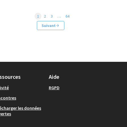
1
2
3
…
64
Suivant
ssources
Aide
ivité
RGPD
ncontres
écharger les données
ertes