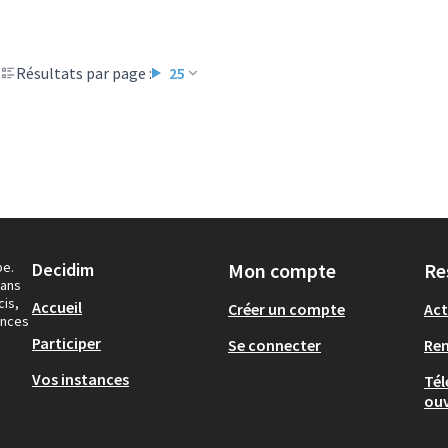
Résultats par page :
25
pe.
Decidim
Mon compte
Re
dans
cis,
Accueil
Créer un compte
Act
ances
Participer
Se connecter
Re
Vos instances
Tél
ouv