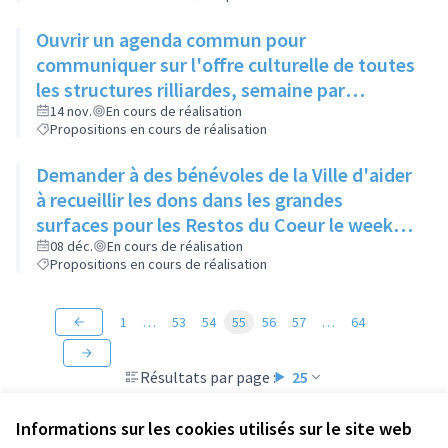
Ouvrir un agenda commun pour
communiquer sur l'offre culturelle de toutes
les structures rilliardes, semaine par
semaine, avec régulation par la mairie
14 nov.
En cours de réalisation
Propositions en cours de réalisation
Demander à des bénévoles de la Ville d'aider
à recueillir les dons dans les grandes
surfaces pour les Restos du Coeur le week-
end de la grande collecte afin d'augmenter
08 déc.
En cours de réalisation
Propositions en cours de réalisation
le nombre de points de collecte.
1
…
53
54
55
56
57
…
64
Résultats par page :
25
Informations sur les cookies utilisés sur le site web