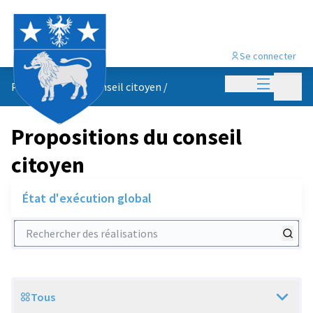
Se connecter
Menu princi
Menu p
Propositions du conseil citoyen
/
Propositions du conseil
citoyen
État d'exécution global
Rechercher des réalisations
Tous
Scope