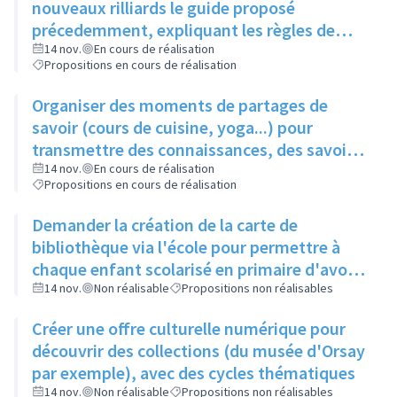
nouveaux rilliards le guide proposé
précedemment, expliquant les règles de
bonne conduite
14 nov.
En cours de réalisation
Propositions en cours de réalisation
Organiser des moments de partages de
savoir (cours de cuisine, yoga...) pour
transmettre des connaissances, des savoir-
faire, à moindre coût
14 nov.
En cours de réalisation
Propositions en cours de réalisation
Demander la création de la carte de
bibliothèque via l'école pour permettre à
chaque enfant scolarisé en primaire d'avoir
une carte et toucher éventuellement le reste
14 nov.
Non réalisable
Propositions non réalisables
de la famille
Créer une offre culturelle numérique pour
découvrir des collections (du musée d'Orsay
par exemple), avec des cycles thématiques
14 nov.
Non réalisable
Propositions non réalisables