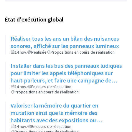
État d'exécution global
Réaliser tous les ans un bilan des nuisances
sonores, affiché sur les panneaux lumineux
14 nov.
Réalisée
Propositions en cours de réalisation
Installer dans les bus des panneaux ludiques
pour limiter les appels téléphoniques sur
haut-parleurs, et faire une campagne de
sensibilisation sur la dangerosité des bruits
14 nov.
En cours de réalisation
Propositions en cours de réalisation
forts
Valoriser la mémoire du quartier en
mutation ainsi que la mémoire des
habitants avec des expositions ou
l'implantation de sculptures
14 nov.
En cours de réalisation
Propositions en cours de réalisation