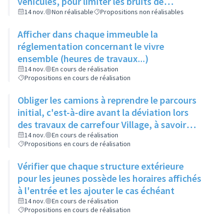
véhicules, pour limiter les bruits de
circulation
14 nov.
Non réalisable
Propositions non réalisables
Afficher dans chaque immeuble la
réglementation concernant le vivre
ensemble (heures de travaux...)
14 nov.
En cours de réalisation
Propositions en cours de réalisation
Obliger les camions à reprendre le parcours
initial, c'est-à-dire avant la déviation lors
des travaux de carrefour Village, à savoir
Route de Strasbourg puis rue des Mercières
14 nov.
En cours de réalisation
Propositions en cours de réalisation
Vérifier que chaque structure extérieure
pour les jeunes possède les horaires affichés
à l'entrée et les ajouter le cas échéant
14 nov.
En cours de réalisation
Propositions en cours de réalisation