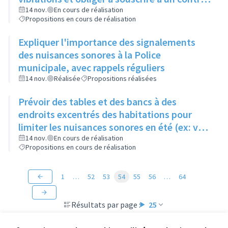
de maintenance pour limiter le bruit,
14 nov.
En cours de réalisation
Propositions en cours de réalisation
notamment en immeuble
Expliquer l'importance des signalements
des nuisances sonores à la Police
municipale, avec rappels réguliers
14 nov.
Réalisée
Propositions réalisées
Prévoir des tables et des bancs à des
endroits excentrés des habitations pour
limiter les nuisances sonores en été (ex: vers
le lycée)
14 nov.
En cours de réalisation
Propositions en cours de réalisation
1
…
52
53
54
55
56
…
64
Résultats par page :
25