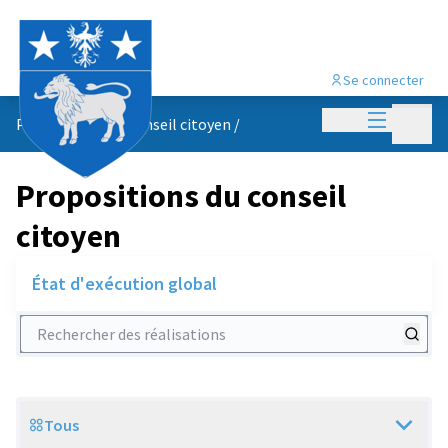
Se connecter
Menu princi
Menu p
Propositions du conseil citoyen
/
Propositions du conseil
citoyen
État d'exécution global
Rechercher des réalisations
Tous
Scope