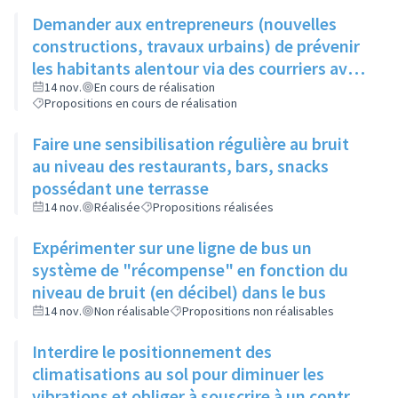
Demander aux entrepreneurs (nouvelles
constructions, travaux urbains) de prévenir
les habitants alentour via des courriers avec
horaires, durée et perturbation de
14 nov.
En cours de réalisation
Propositions en cours de réalisation
circulation éventuelle
Faire une sensibilisation régulière au bruit
au niveau des restaurants, bars, snacks
possédant une terrasse
14 nov.
Réalisée
Propositions réalisées
Expérimenter sur une ligne de bus un
système de "récompense" en fonction du
niveau de bruit (en décibel) dans le bus
14 nov.
Non réalisable
Propositions non réalisables
Interdire le positionnement des
climatisations au sol pour diminuer les
vibrations et obliger à souscrire à un contrat