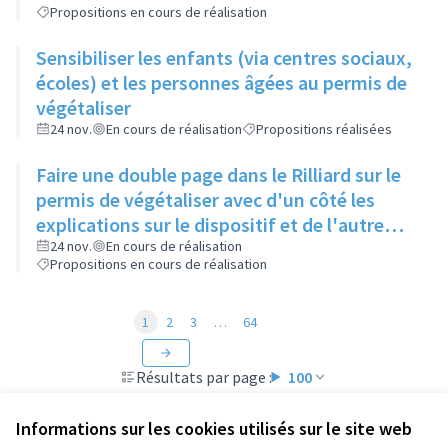
Propositions en cours de réalisation
Sensibiliser les enfants (via centres sociaux,
écoles) et les personnes âgées au permis de
végétaliser
24 nov.
En cours de réalisation
Propositions réalisées
Faire une double page dans le Rilliard sur le
permis de végétaliser avec d'un côté les
explications sur le dispositif et de l'autre
côté des exemples concrets de lieux à
24 nov.
En cours de réalisation
Propositions en cours de réalisation
investir
1
2
3
…
64
Résultats par page :
100
Informations sur les cookies utilisés sur le site web