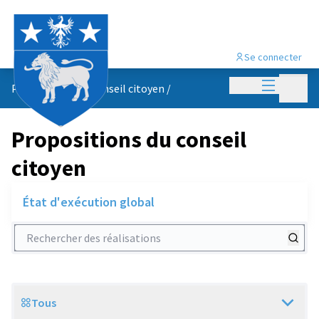
Se connecter
Menu princi
Menu p
Propositions du conseil citoyen
/
Propositions du conseil
citoyen
État d'exécution global
Rechercher des réalisations
Tous
Scope