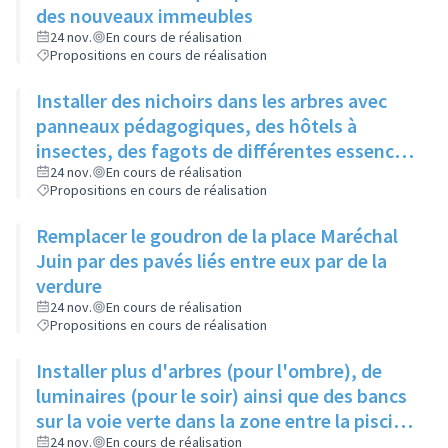
des nouveaux immeubles
24 nov.
En cours de réalisation
Propositions en cours de réalisation
Installer des nichoirs dans les arbres avec
panneaux pédagogiques, des hôtels à
insectes, des fagots de différentes essences
pour stimuler la biodiversité sur la place du
24 nov.
En cours de réalisation
Propositions en cours de réalisation
Château à la Roue
Remplacer le goudron de la place Maréchal
Juin par des pavés liés entre eux par de la
verdure
24 nov.
En cours de réalisation
Propositions en cours de réalisation
Installer plus d'arbres (pour l'ombre), de
luminaires (pour le soir) ainsi que des bancs
sur la voie verte dans la zone entre la piscine
et la rue de l'Industrie
24 nov.
En cours de réalisation