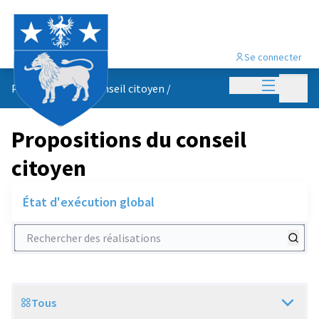
Se connecter
Menu princi
Menu p
Propositions du conseil citoyen
/
Propositions du conseil
citoyen
État d'exécution global
Rechercher des réalisations
Tous
Scope