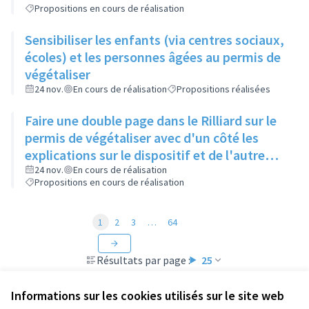
Propositions en cours de réalisation
Sensibiliser les enfants (via centres sociaux,
écoles) et les personnes âgées au permis de
végétaliser
24 nov.
En cours de réalisation
Propositions réalisées
Faire une double page dans le Rilliard sur le
permis de végétaliser avec d'un côté les
explications sur le dispositif et de l'autre
côté des exemples concrets de lieux à
24 nov.
En cours de réalisation
Propositions en cours de réalisation
investir
1
2
3
…
64
Résultats par page :
25
Informations sur les cookies utilisés sur le site web