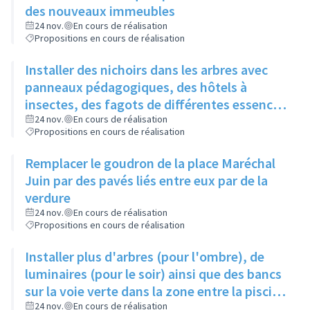
des nouveaux immeubles
24 nov.
En cours de réalisation
Propositions en cours de réalisation
Installer des nichoirs dans les arbres avec
panneaux pédagogiques, des hôtels à
insectes, des fagots de différentes essences
pour stimuler la biodiversité sur la place du
24 nov.
En cours de réalisation
Propositions en cours de réalisation
Château à la Roue
Remplacer le goudron de la place Maréchal
Juin par des pavés liés entre eux par de la
verdure
24 nov.
En cours de réalisation
Propositions en cours de réalisation
Installer plus d'arbres (pour l'ombre), de
luminaires (pour le soir) ainsi que des bancs
sur la voie verte dans la zone entre la piscine
et la rue de l'Industrie
24 nov.
En cours de réalisation