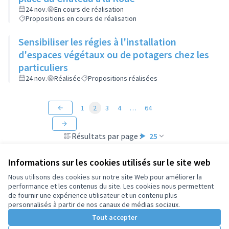
24 nov.
En cours de réalisation
Propositions en cours de réalisation
Sensibiliser les régies à l'installation
d'espaces végétaux ou de potagers chez les
particuliers
24 nov.
Réalisée
Propositions réalisées
1
2
3
4
…
64
Résultats par page :
25
Informations sur les cookies utilisés sur le site web
Nous utilisons des cookies sur notre site Web pour améliorer la
performance et les contenus du site. Les cookies nous permettent
Conditions d'utilisation
de fournir une expérience utilisateur et un contenu plus
Paramètres des cookies
personnalisés à partir de nos canaux de médias sociaux.
Tout accepter