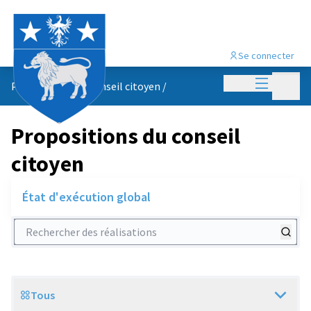
Se connecter
Menu princi
Menu p
Propositions du conseil citoyen
/
Propositions du conseil
citoyen
État d'exécution global
Rechercher des réalisations
Tous
Scope