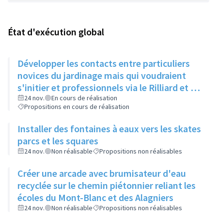
État d'exécution global
Développer les contacts entre particuliers
novices du jardinage mais qui voudraient
s'initier et professionnels via le Rilliard et la
Maison de la Vie Locale
24 nov.
En cours de réalisation
Propositions en cours de réalisation
Installer des fontaines à eaux vers les skates
parcs et les squares
24 nov.
Non réalisable
Propositions non réalisables
Créer une arcade avec brumisateur d'eau
recyclée sur le chemin piétonnier reliant les
écoles du Mont-Blanc et des Alagniers
24 nov.
Non réalisable
Propositions non réalisables