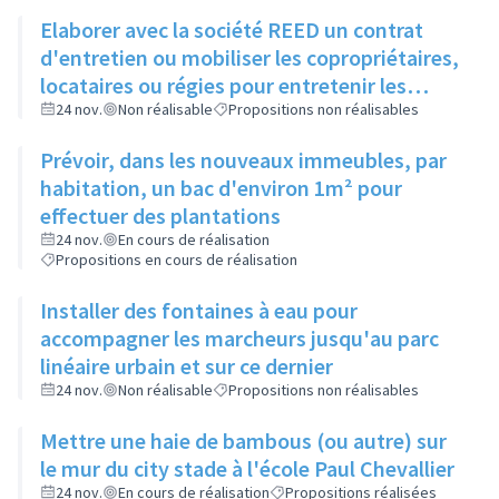
Elaborer avec la société REED un contrat
d'entretien ou mobiliser les copropriétaires,
locataires ou régies pour entretenir les
espaces verts entre bâtiments
24 nov.
Non réalisable
Propositions non réalisables
Prévoir, dans les nouveaux immeubles, par
habitation, un bac d'environ 1m² pour
effectuer des plantations
24 nov.
En cours de réalisation
Propositions en cours de réalisation
Installer des fontaines à eau pour
accompagner les marcheurs jusqu'au parc
linéaire urbain et sur ce dernier
24 nov.
Non réalisable
Propositions non réalisables
Mettre une haie de bambous (ou autre) sur
le mur du city stade à l'école Paul Chevallier
24 nov.
En cours de réalisation
Propositions réalisées