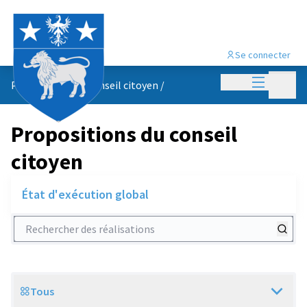
Se connecter
Menu princi
Menu p
Propositions du conseil citoyen
/
Propositions du conseil
citoyen
État d'exécution global
Rechercher des réalisations
Tous
Scope