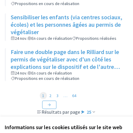
Propositions en cours de réalisation
Sensibiliser les enfants (via centres sociaux,
écoles) et les personnes âgées au permis de
végétaliser
24 nov.
En cours de réalisation
Propositions réalisées
Faire une double page dans le Rilliard sur le
permis de végétaliser avec d'un côté les
explications sur le dispositif et de l'autre
côté des exemples concrets de lieux à
24 nov.
En cours de réalisation
Propositions en cours de réalisation
investir
1
2
3
…
64
Résultats par page :
25
Informations sur les cookies utilisés sur le site web