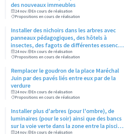
des nouveaux immeubles
24 nov.
En cours de réalisation
Propositions en cours de réalisation
Installer des nichoirs dans les arbres avec
panneaux pédagogiques, des hôtels à
insectes, des fagots de différentes essences
pour stimuler la biodiversité sur la place du
24 nov.
En cours de réalisation
Propositions en cours de réalisation
Château à la Roue
Remplacer le goudron de la place Maréchal
Juin par des pavés liés entre eux par de la
verdure
24 nov.
En cours de réalisation
Propositions en cours de réalisation
Installer plus d'arbres (pour l'ombre), de
luminaires (pour le soir) ainsi que des bancs
sur la voie verte dans la zone entre la piscine
et la rue de l'Industrie
24 nov.
En cours de réalisation