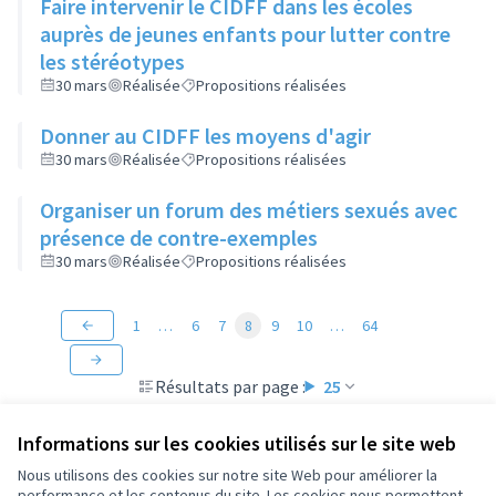
Faire intervenir le CIDFF dans les écoles
auprès de jeunes enfants pour lutter contre
les stéréotypes
30 mars
Réalisée
Propositions réalisées
Donner au CIDFF les moyens d'agir
30 mars
Réalisée
Propositions réalisées
Organiser un forum des métiers sexués avec
présence de contre-exemples
30 mars
Réalisée
Propositions réalisées
1
…
6
7
8
9
10
…
64
Résultats par page :
25
Informations sur les cookies utilisés sur le site web
Nous utilisons des cookies sur notre site Web pour améliorer la
performance et les contenus du site. Les cookies nous permettent