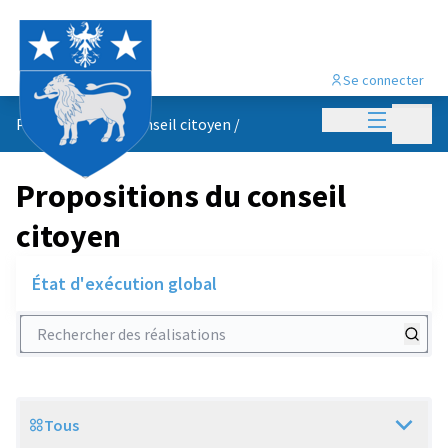
Se connecter
Menu princi
Menu p
Propositions du conseil citoyen
/
Propositions du conseil
citoyen
État d'exécution global
Rechercher des réalisations
Tous
Scope