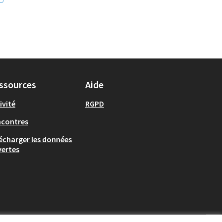
ssources
Aide
ivité
RGPD
ncontres
écharger les données
ertes