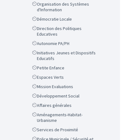
Scope
Organisation des Systèmes
d'Information
Scope
Démocratie Locale
Scope
Direction des Politiques
Educatives
Scope
Autonomie PA/PH
Scope
Initiatives Jeunes et Dispositifs
Educatifs
Scope
Petite Enfance
Scope
Espaces Verts
Scope
Mission Evaluations
Scope
Développement Social
Scope
Affaires générales
Scope
Aménagements-Habitat-
Urbanisme
Scope
Services de Proximité
Scope
Police Municipale / Sécurité et