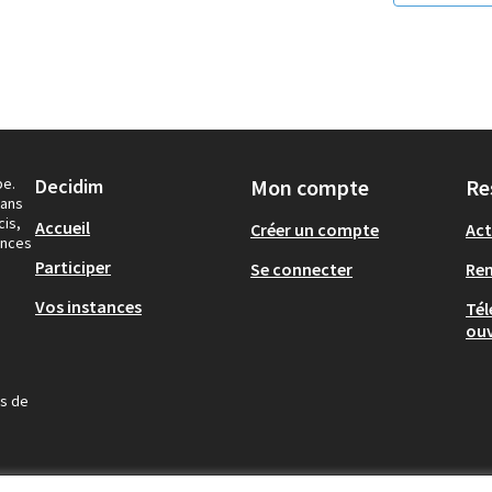
pe.
Decidim
Mon compte
Re
dans
cis,
Accueil
Créer un compte
Act
ances
Participer
Se connecter
Re
Vos instances
Tél
ouv
us de