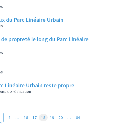
es
aux du Parc Linéaire Urbain
es
 de propreté le long du Parc Linéaire
es
es
arc Linéaire Urbain reste propre
urs de réalisation
1
…
16
17
18
19
20
…
64