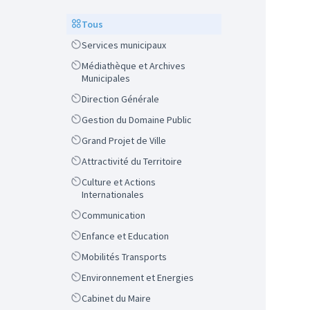
Scope
Tous
Scope
Services municipaux
Scope
Médiathèque et Archives
Municipales
Scope
Direction Générale
Scope
Gestion du Domaine Public
Scope
Grand Projet de Ville
Scope
Attractivité du Territoire
Scope
Culture et Actions
Internationales
Scope
Communication
Scope
Enfance et Education
Scope
Mobilités Transports
Scope
Environnement et Energies
Scope
Cabinet du Maire