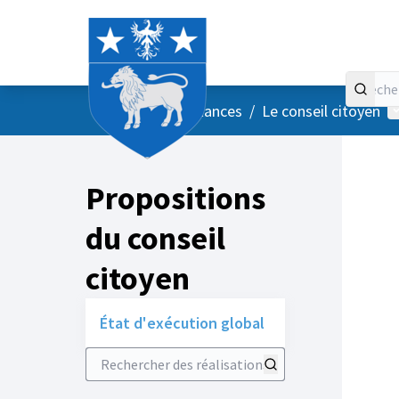
Accueil
Menu principal
M
/
Vos instances
/
Le conseil citoyen
Propositions
du conseil
citoyen
État d'exécution global
Rechercher des réalisations