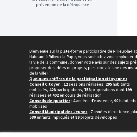
prévention de la délinquance
Bienvenue sur la plate-forme participative de Rillieux-la-Pa
Habitant à Rillieux-la-Pape, vous souhaitez vous impliquer 
la vie de la commune, donner votre avis sur des sujets pré
proposer des idées ou projets, participez à l'une des inst
de la Ville !
Quelques chiffres de la participation citoyenne :
Conseil Citoyen
: 12
sessions réalisées,
295
habitants
mobilisés,
428
participations,
758
propositions dont
199
réalisées et
402
en cours de réalisation
Conseils de quartier
:
4
années d'existence,
90
habitants
mobilisés
Conseil Municipal des Jeunes
: 7
années d'existence, pl
580
enfants impliqués et
89
projets développés