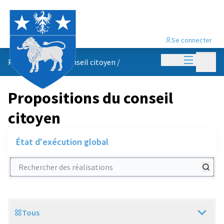
Se connecter
Menu princi
Menu p
Propositions du conseil citoyen
/
Propositions du conseil
citoyen
État d'exécution global
Rechercher des réalisations
Tous
Scope