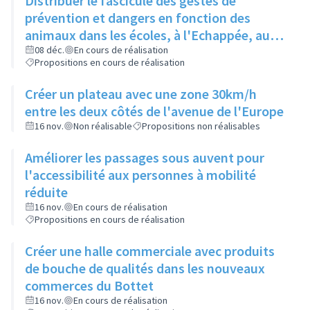
Distribuer le fascicule des gestes de
prévention et dangers en fonction des
animaux dans les écoles, à l'Echappée, aux
Centres Sociaux.... et l'insérer dans le
08 déc.
En cours de réalisation
Propositions en cours de réalisation
Rilliard en version détachable.
Créer un plateau avec une zone 30km/h
entre les deux côtés de l'avenue de l'Europe
16 nov.
Non réalisable
Propositions non réalisables
Améliorer les passages sous auvent pour
l'accessibilité aux personnes à mobilité
réduite
16 nov.
En cours de réalisation
Propositions en cours de réalisation
Créer une halle commerciale avec produits
de bouche de qualités dans les nouveaux
commerces du Bottet
16 nov.
En cours de réalisation