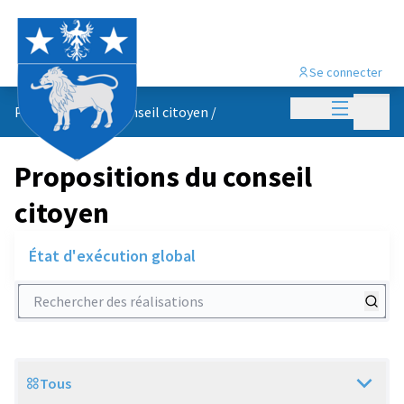
Se connecter
Menu princi
Menu p
Propositions du conseil citoyen
/
Propositions du conseil
citoyen
État d'exécution global
Rechercher des réalisations
Tous
Scope