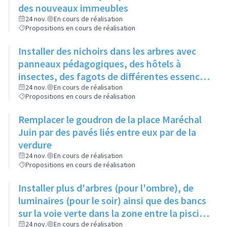
des nouveaux immeubles
24 nov.
En cours de réalisation
Propositions en cours de réalisation
Installer des nichoirs dans les arbres avec
panneaux pédagogiques, des hôtels à
insectes, des fagots de différentes essences
pour stimuler la biodiversité sur la place du
24 nov.
En cours de réalisation
Propositions en cours de réalisation
Château à la Roue
Remplacer le goudron de la place Maréchal
Juin par des pavés liés entre eux par de la
verdure
24 nov.
En cours de réalisation
Propositions en cours de réalisation
Installer plus d'arbres (pour l'ombre), de
luminaires (pour le soir) ainsi que des bancs
sur la voie verte dans la zone entre la piscine
et la rue de l'Industrie
24 nov.
En cours de réalisation