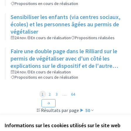
Propositions en cours de réalisation
Sensibiliser les enfants (via centres sociaux,
écoles) et les personnes âgées au permis de
végétaliser
24 nov.
En cours de réalisation
Propositions réalisées
Faire une double page dans le Rilliard sur le
permis de végétaliser avec d'un côté les
explications sur le dispositif et de l'autre
côté des exemples concrets de lieux à
24 nov.
En cours de réalisation
Propositions en cours de réalisation
investir
1
2
3
…
64
Résultats par page :
50
Informations sur les cookies utilisés sur le site web