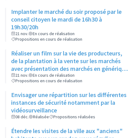
Implanter le marché du soir proposé par le
conseil citoyen le mardi de 16h30 à
19h30/20h
21 nov.
En cours de réalisation
Propositions en cours de réalisation
Réaliser un film sur la vie des producteurs,
de la plantation à la vente sur les marchés
avec présentation des marchés en générique
de fin et le diffuser dans les lieux d'attente
21 nov.
En cours de réalisation
Propositions en cours de réalisation
ainsi qu'au Ciné Rillieux
Envisager une répartition sur les différentes
instances de sécurité notamment par la
vidéosurveillance
08 déc.
Réalisée
Propositions réalisées
Étendre les visites de la ville aux "anciens"