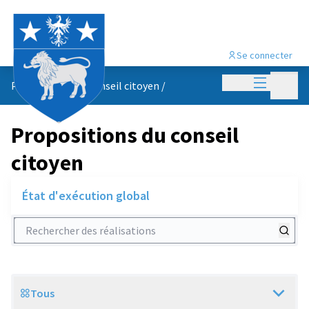
Se connecter
Menu princi
Menu p
Propositions du conseil citoyen
/
Propositions du conseil
citoyen
État d'exécution global
Rechercher des réalisations
Tous
Scope