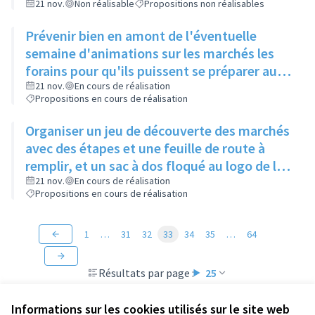
marchés
21 nov.
Non réalisable
Propositions non réalisables
Prévenir bien en amont de l'éventuelle
semaine d'animations sur les marchés les
forains pour qu'ils puissent se préparer au
mieux et prévoir des kits de guirlandes pour
21 nov.
En cours de réalisation
Propositions en cours de réalisation
les forains les plus réticents
Organiser un jeu de découverte des marchés
avec des étapes et une feuille de route à
remplir, et un sac à dos floqué au logo de la
ville à gagner
21 nov.
En cours de réalisation
Propositions en cours de réalisation
1
…
31
32
33
34
35
…
64
Résultats par page :
25
Informations sur les cookies utilisés sur le site web