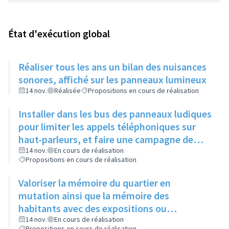
État d'exécution global
Réaliser tous les ans un bilan des nuisances
sonores, affiché sur les panneaux lumineux
14 nov.
Réalisée
Propositions en cours de réalisation
Installer dans les bus des panneaux ludiques
pour limiter les appels téléphoniques sur
haut-parleurs, et faire une campagne de
sensibilisation sur la dangerosité des bruits
14 nov.
En cours de réalisation
Propositions en cours de réalisation
forts
Valoriser la mémoire du quartier en
mutation ainsi que la mémoire des
habitants avec des expositions ou
l'implantation de sculptures
14 nov.
En cours de réalisation
Propositions en cours de réalisation