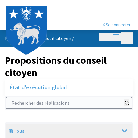
Se connecter
Menu princi
Menu p
Propositions du conseil citoyen
/
Propositions du conseil
citoyen
État d'exécution global
Rechercher des réalisations
Tous
Scope