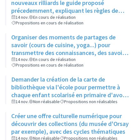
nouveaux rilliards le guide proposé
précedemment, expliquant les règles de
bonne conduite
14 nov.
En cours de réalisation
Propositions en cours de réalisation
Organiser des moments de partages de
savoir (cours de cuisine, yoga...) pour
transmettre des connaissances, des savoir-
faire, à moindre coût
14 nov.
En cours de réalisation
Propositions en cours de réalisation
Demander la création de la carte de
bibliothèque via l'école pour permettre à
chaque enfant scolarisé en primaire d'avoir
une carte et toucher éventuellement le reste
14 nov.
Non réalisable
Propositions non réalisables
de la famille
Créer une offre culturelle numérique pour
découvrir des collections (du musée d'Orsay
par exemple), avec des cycles thématiques
14 nov.
Non réalisable
Propositions non réalisables