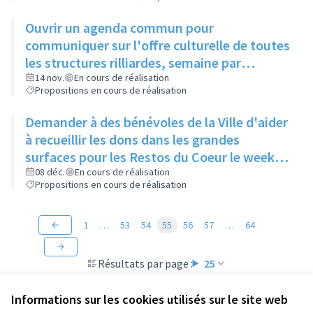
Ouvrir un agenda commun pour
communiquer sur l'offre culturelle de toutes
les structures rilliardes, semaine par
semaine, avec régulation par la mairie
14 nov.
En cours de réalisation
Propositions en cours de réalisation
Demander à des bénévoles de la Ville d'aider
à recueillir les dons dans les grandes
surfaces pour les Restos du Coeur le week-
end de la grande collecte afin d'augmenter
08 déc.
En cours de réalisation
Propositions en cours de réalisation
le nombre de points de collecte.
1
…
53
54
55
56
57
…
64
Résultats par page :
25
Informations sur les cookies utilisés sur le site web