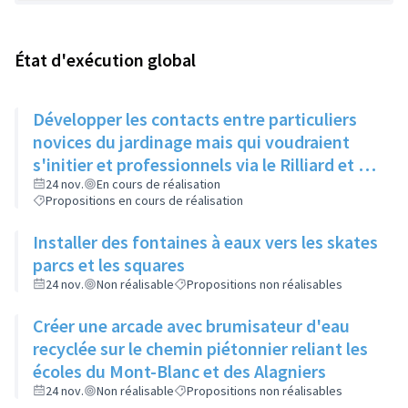
État d'exécution global
Développer les contacts entre particuliers
novices du jardinage mais qui voudraient
s'initier et professionnels via le Rilliard et la
Maison de la Vie Locale
24 nov.
En cours de réalisation
Propositions en cours de réalisation
Installer des fontaines à eaux vers les skates
parcs et les squares
24 nov.
Non réalisable
Propositions non réalisables
Créer une arcade avec brumisateur d'eau
recyclée sur le chemin piétonnier reliant les
écoles du Mont-Blanc et des Alagniers
24 nov.
Non réalisable
Propositions non réalisables