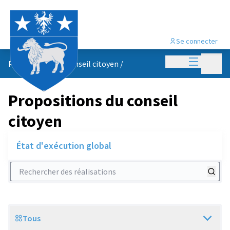
Se connecter
Menu princi
Menu p
Propositions du conseil citoyen
/
Propositions du conseil
citoyen
État d'exécution global
Rechercher des réalisations
Tous
Scope