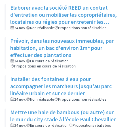
Elaborer avec la société REED un contrat
d'entretien ou mobiliser les copropriétaires,
locataires ou régies pour entretenir les
espaces verts entre bâtiments
24 nov.
Non réalisable
Propositions non réalisables
Prévoir, dans les nouveaux immeubles, par
habitation, un bac d'environ 1m² pour
effectuer des plantations
24 nov.
En cours de réalisation
Propositions en cours de réalisation
Installer des fontaines à eau pour
accompagner les marcheurs jusqu'au parc
linéaire urbain et sur ce dernier
24 nov.
Non réalisable
Propositions non réalisables
Mettre une haie de bambous (ou autre) sur
le mur du city stade à l'école Paul Chevallier
24 nov.
En cours de réalisation
Propositions réalisées