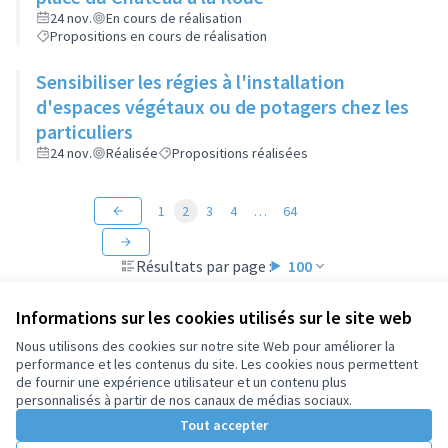
24 nov.
En cours de réalisation
Propositions en cours de réalisation
Sensibiliser les régies à l'installation
d'espaces végétaux ou de potagers chez les
particuliers
24 nov.
Réalisée
Propositions réalisées
1
2
3
4
…
64
Résultats par page :
100
Informations sur les cookies utilisés sur le site web
Nous utilisons des cookies sur notre site Web pour améliorer la
performance et les contenus du site. Les cookies nous permettent
Conditions d'utilisation
de fournir une expérience utilisateur et un contenu plus
Paramètres des cookies
personnalisés à partir de nos canaux de médias sociaux.
Tout accepter