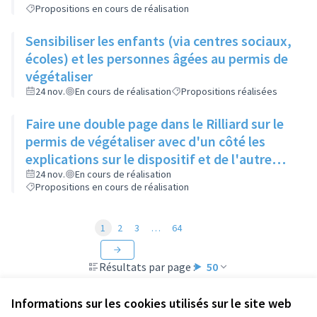
Propositions en cours de réalisation
Sensibiliser les enfants (via centres sociaux,
écoles) et les personnes âgées au permis de
végétaliser
24 nov.
En cours de réalisation
Propositions réalisées
Faire une double page dans le Rilliard sur le
permis de végétaliser avec d'un côté les
explications sur le dispositif et de l'autre
côté des exemples concrets de lieux à
24 nov.
En cours de réalisation
Propositions en cours de réalisation
investir
1
2
3
…
64
Résultats par page :
50
Informations sur les cookies utilisés sur le site web