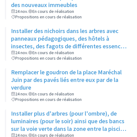
des nouveaux immeubles
24 nov.
En cours de réalisation
Propositions en cours de réalisation
Installer des nichoirs dans les arbres avec
panneaux pédagogiques, des hôtels à
insectes, des fagots de différentes essences
pour stimuler la biodiversité sur la place du
24 nov.
En cours de réalisation
Propositions en cours de réalisation
Château à la Roue
Remplacer le goudron de la place Maréchal
Juin par des pavés liés entre eux par de la
verdure
24 nov.
En cours de réalisation
Propositions en cours de réalisation
Installer plus d'arbres (pour l'ombre), de
luminaires (pour le soir) ainsi que des bancs
sur la voie verte dans la zone entre la piscine
et la rue de l'Industrie
24 nov.
En cours de réalisation