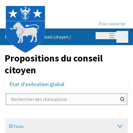
Se connecter
Menu princi
Menu p
Propositions du conseil citoyen
/
Propositions du conseil
citoyen
État d'exécution global
Rechercher des réalisations
Tous
Scope