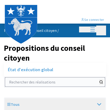
Se connecter
Menu princi
Menu p
Propositions du conseil citoyen
/
Propositions du conseil
citoyen
État d'exécution global
Rechercher des réalisations
Tous
Scope