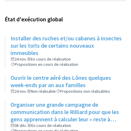
État d'exécution global
Installer des ruches et/ou cabanes à insectes
sur les toits de certains nouveaux
immeubles
24 nov.
En cours de réalisation
Propositions en cours de réalisation
Ouvrir le centre aéré des Lônes quelques
week-ends par an aux familles
24 nov.
Non réalisable
Propositions non réalisables
Organiser une grande campagne de
communication dans le Rilliard pour que les
gens apprennent à calculer leur « reste à
vivre »
08 déc.
En cours de réalisation
Propositions en cours de réalisation