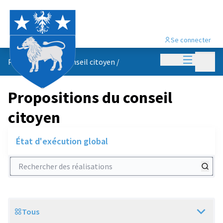
Se connecter
Menu princi
Menu p
Propositions du conseil citoyen
/
Propositions du conseil
citoyen
État d'exécution global
Rechercher des réalisations
Tous
Scope