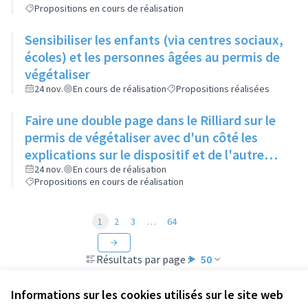
Propositions en cours de réalisation
Sensibiliser les enfants (via centres sociaux,
écoles) et les personnes âgées au permis de
végétaliser
24 nov.
En cours de réalisation
Propositions réalisées
Faire une double page dans le Rilliard sur le
permis de végétaliser avec d'un côté les
explications sur le dispositif et de l'autre
côté des exemples concrets de lieux à
24 nov.
En cours de réalisation
Propositions en cours de réalisation
investir
1
2
3
…
64
Résultats par page :
50
Informations sur les cookies utilisés sur le site web