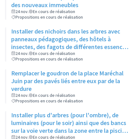
des nouveaux immeubles
24 nov.
En cours de réalisation
Propositions en cours de réalisation
Installer des nichoirs dans les arbres avec
panneaux pédagogiques, des hôtels à
insectes, des fagots de différentes essences
pour stimuler la biodiversité sur la place du
24 nov.
En cours de réalisation
Propositions en cours de réalisation
Château à la Roue
Remplacer le goudron de la place Maréchal
Juin par des pavés liés entre eux par de la
verdure
24 nov.
En cours de réalisation
Propositions en cours de réalisation
Installer plus d'arbres (pour l'ombre), de
luminaires (pour le soir) ainsi que des bancs
sur la voie verte dans la zone entre la piscine
et la rue de l'Industrie
24 nov.
En cours de réalisation