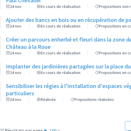
Paul Chevalier
24 nov.
En cours de réalisation
Propositions non r
Ajouter des bancs en bois ou en récupération de pa
24 nov.
En cours de réalisation
Propositions en co
Créer un parcours enherbé et fleuri dans la zone de
Château à la Roue
24 nov.
En cours de réalisation
Propositions en co
Implanter des jardinières partagées sur la place d
24 nov.
En cours de réalisation
Propositions en co
Sensibiliser les régies à l'installation d'espaces 
particuliers
24 nov.
Réalisée
Propositions réalisées
Résultats par page :
100