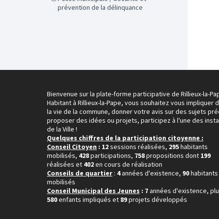
prévention de la délinquance
Bienvenue sur la plate-forme participative de Rillieux-la-Pa
Habitant à Rillieux-la-Pape, vous souhaitez vous impliquer 
la vie de la commune, donner votre avis sur des sujets pré
proposer des idées ou projets, participez à l'une des inst
de la Ville !
Quelques chiffres de la participation citoyenne :
Conseil Citoyen
: 12
sessions réalisées,
295
habitants
mobilisés,
428
participations,
758
propositions dont
199
réalisées et
402
en cours de réalisation
Conseils de quartier
:
4
années d'existence,
90
habitants
mobilisés
Conseil Municipal des Jeunes
: 7
années d'existence, pl
580
enfants impliqués et
89
projets développés