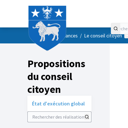
Accueil
Menu principal
M
/
Vos instances
/
Le conseil citoyen
Propositions
du conseil
citoyen
État d'exécution global
Rechercher des réalisations