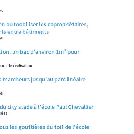
es
en ou mobiliser les copropriétaires,
erts entre bâtiments
es
tion, un bac d'environ 1m² pour
urs de réalisation
s marcheurs jusqu'au parc linéaire
es
u city stade à l'école Paul Chevallier
isées
us les gouttières du toit de l'école