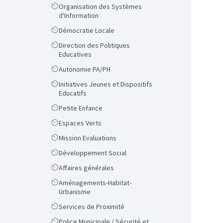
Scope
Organisation des Systèmes
d'Information
Scope
Démocratie Locale
Scope
Direction des Politiques
Educatives
Scope
Autonomie PA/PH
Scope
Initiatives Jeunes et Dispositifs
Educatifs
Scope
Petite Enfance
Scope
Espaces Verts
Scope
Mission Evaluations
Scope
Développement Social
Scope
Affaires générales
Scope
Aménagements-Habitat-
Urbanisme
Scope
Services de Proximité
Scope
Police Municipale / Sécurité et