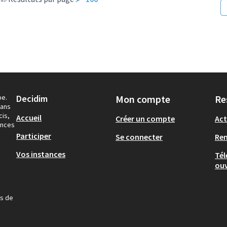
pe.
Decidim
Mon compte
Re
dans
cis,
Accueil
Créer un compte
Act
ances
Participer
Se connecter
Re
Vos instances
Tél
ouv
us de