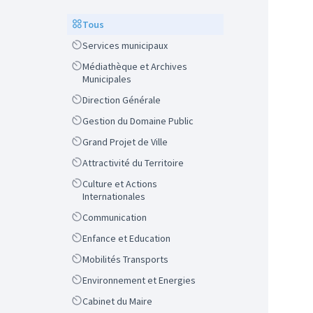
Scope
Tous
Scope
Services municipaux
Scope
Médiathèque et Archives
Municipales
Scope
Direction Générale
Scope
Gestion du Domaine Public
Scope
Grand Projet de Ville
Scope
Attractivité du Territoire
Scope
Culture et Actions
Internationales
Scope
Communication
Scope
Enfance et Education
Scope
Mobilités Transports
Scope
Environnement et Energies
Scope
Cabinet du Maire