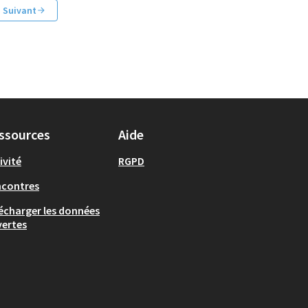
Suivant
ssources
Aide
ivité
RGPD
ncontres
écharger les données
ertes