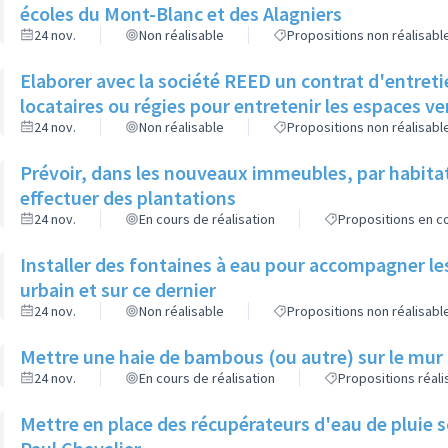
écoles du Mont-Blanc et des Alagniers
24 nov.
Non réalisable
Propositions non réalisabl
Elaborer avec la société REED un contrat d'entreti
locataires ou régies pour entretenir les espaces v
24 nov.
Non réalisable
Propositions non réalisabl
Prévoir, dans les nouveaux immeubles, par habita
effectuer des plantations
24 nov.
En cours de réalisation
Propositions en co
Installer des fontaines à eau pour accompagner le
urbain et sur ce dernier
24 nov.
Non réalisable
Propositions non réalisabl
Mettre une haie de bambous (ou autre) sur le mur d
24 nov.
En cours de réalisation
Propositions réal
Mettre en place des récupérateurs d'eau de pluie so