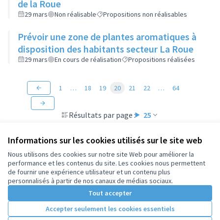
de la Roue
29 mars
Non réalisable
Propositions non réalisables
Prévoir une zone de plantes aromatiques à
disposition des habitants secteur La Roue
29 mars
En cours de réalisation
Propositions réalisées
1
…
18
19
20
21
22
…
64
Résultats par page :
25
Informations sur les cookies utilisés sur le site web
Nous utilisons des cookies sur notre site Web pour améliorer la
performance et les contenus du site. Les cookies nous permettent
Conditions d'utilisation
de fournir une expérience utilisateur et un contenu plus
Paramètres des cookies
personnalisés à partir de nos canaux de médias sociaux.
Tout accepter
Accepter seulement les cookies essentiels
Licence Cre
(Lien extern
(Lien externe)