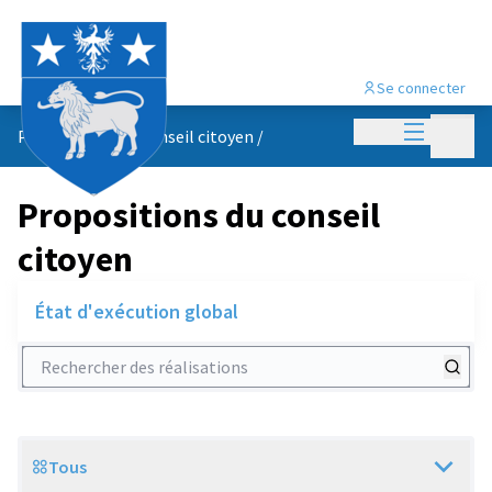
Se connecter
Menu princi
Menu p
Propositions du conseil citoyen
/
Propositions du conseil
citoyen
État d'exécution global
Rechercher des réalisations
Tous
Scope