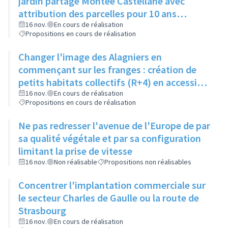
jardin partagé Montée Castellane avec
attribution des parcelles pour 10 ans
maximum
16 nov.
En cours de réalisation
Propositions en cours de réalisation
Changer l'image des Alagniers en
commençant sur les franges : création de
petits habitats collectifs (R+4) en accession
sociale ou privée
16 nov.
En cours de réalisation
Propositions en cours de réalisation
Ne pas redresser l'avenue de l'Europe de par
sa qualité végétale et par sa configuration
limitant la prise de vitesse
16 nov.
Non réalisable
Propositions non réalisables
Concentrer l'implantation commerciale sur
le secteur Charles de Gaulle ou la route de
Strasbourg
16 nov.
En cours de réalisation