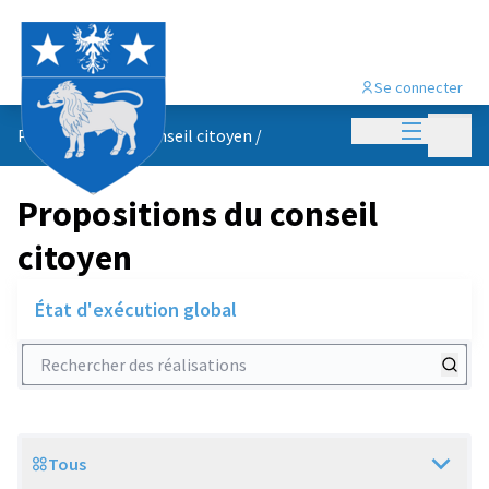
Se connecter
Menu princi
Menu p
Propositions du conseil citoyen
/
Propositions du conseil
citoyen
État d'exécution global
Rechercher des réalisations
Tous
Scope