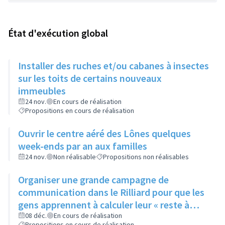
État d'exécution global
Installer des ruches et/ou cabanes à insectes
sur les toits de certains nouveaux
immeubles
24 nov.
En cours de réalisation
Propositions en cours de réalisation
Ouvrir le centre aéré des Lônes quelques
week-ends par an aux familles
24 nov.
Non réalisable
Propositions non réalisables
Organiser une grande campagne de
communication dans le Rilliard pour que les
gens apprennent à calculer leur « reste à
vivre »
08 déc.
En cours de réalisation
Propositions en cours de réalisation