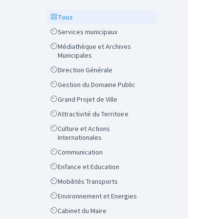
Scope
Tous
Scope
Services municipaux
Scope
Médiathèque et Archives
Municipales
Scope
Direction Générale
Scope
Gestion du Domaine Public
Scope
Grand Projet de Ville
Scope
Attractivité du Territoire
Scope
Culture et Actions
Internationales
Scope
Communication
Scope
Enfance et Education
Scope
Mobilités Transports
Scope
Environnement et Energies
Scope
Cabinet du Maire