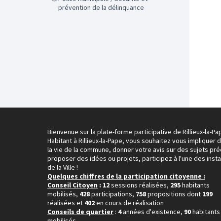
prévention de la délinquance
Bienvenue sur la plate-forme participative de Rillieux-la-Pa
Habitant à Rillieux-la-Pape, vous souhaitez vous impliquer 
la vie de la commune, donner votre avis sur des sujets pré
proposer des idées ou projets, participez à l'une des inst
de la Ville !
Quelques chiffres de la participation citoyenne :
Conseil Citoyen
: 12
sessions réalisées,
295
habitants
mobilisés,
428
participations,
758
propositions dont
199
réalisées et
402
en cours de réalisation
Conseils de quartier
:
4
années d'existence,
90
habitants
mobilisés