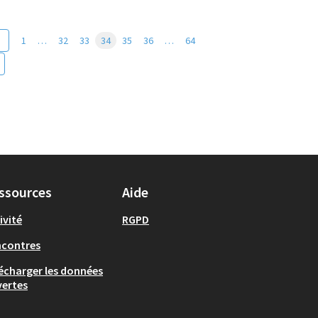
1
…
32
33
34
35
36
…
64
ssources
Aide
ivité
RGPD
ncontres
écharger les données
ertes