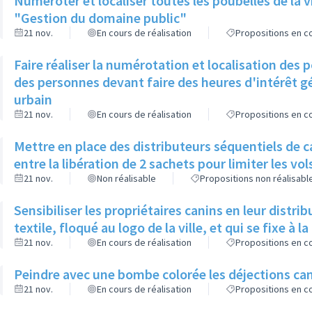
Numéroter et localiser toutes les poubelles de la vil
"Gestion du domaine public"
21 nov.
En cours de réalisation
Propositions en co
Faire réaliser la numérotation et localisation des
des personnes devant faire des heures d'intérêt g
urbain
21 nov.
En cours de réalisation
Propositions en co
Mettre en place des distributeurs séquentiels de 
entre la libération de 2 sachets pour limiter les vol
21 nov.
Non réalisable
Propositions non réalisabl
Sensibiliser les propriétaires canins en leur distri
textile, floqué au logo de la ville, et qui se fixe à la
21 nov.
En cours de réalisation
Propositions en co
Peindre avec une bombe colorée les déjections can
21 nov.
En cours de réalisation
Propositions en co