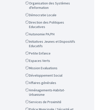
Scope
Organisation des Systèmes
d'Information
Scope
Démocratie Locale
Scope
Direction des Politiques
Educatives
Scope
Autonomie PA/PH
Scope
Initiatives Jeunes et Dispositifs
Educatifs
Scope
Petite Enfance
Scope
Espaces Verts
Scope
Mission Evaluations
Scope
Développement Social
Scope
Affaires générales
Scope
Aménagements-Habitat-
Urbanisme
Scope
Services de Proximité
Scope
Police Municipale / Sécurité et