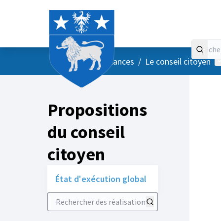
Accueil
Menu principal
M
/
Vos instances
/
Le conseil citoyen
Propositions
du conseil
citoyen
État d'exécution global
Rechercher des réalisations