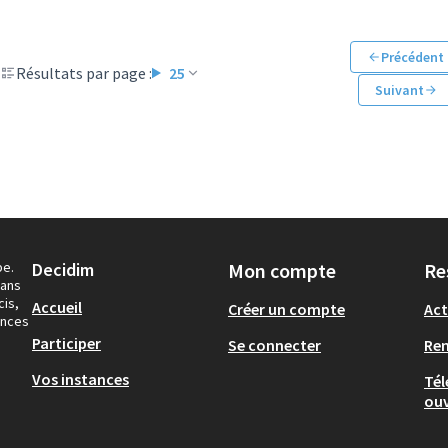
Précédent
Résultats par page :
25
Suivant
pe.
Decidim
Mon compte
Re
dans
cis,
Accueil
Créer un compte
Act
ances
Participer
Se connecter
Re
Vos instances
Tél
ouv