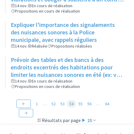
de maintenance pour limiter le bruit,
14 nov.
En cours de réalisation
Propositions en cours de réalisation
notamment en immeuble
Expliquer l'importance des signalements
des nuisances sonores à la Police
municipale, avec rappels réguliers
14 nov.
Réalisée
Propositions réalisées
Prévoir des tables et des bancs à des
endroits excentrés des habitations pour
limiter les nuisances sonores en été (ex: vers
le lycée)
14 nov.
En cours de réalisation
Propositions en cours de réalisation
1
…
52
53
54
55
56
…
64
Résultats par page :
25