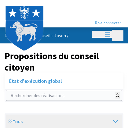
Se connecter
Menu princi
Menu p
Propositions du conseil citoyen
/
Propositions du conseil
citoyen
État d'exécution global
Rechercher des réalisations
Tous
Scope