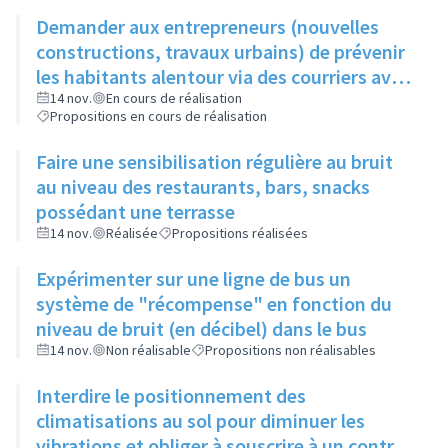
Demander aux entrepreneurs (nouvelles
constructions, travaux urbains) de prévenir
les habitants alentour via des courriers avec
horaires, durée et perturbation de
14 nov.
En cours de réalisation
Propositions en cours de réalisation
circulation éventuelle
Faire une sensibilisation régulière au bruit
au niveau des restaurants, bars, snacks
possédant une terrasse
14 nov.
Réalisée
Propositions réalisées
Expérimenter sur une ligne de bus un
système de "récompense" en fonction du
niveau de bruit (en décibel) dans le bus
14 nov.
Non réalisable
Propositions non réalisables
Interdire le positionnement des
climatisations au sol pour diminuer les
vibrations et obliger à souscrire à un contrat