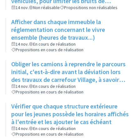
véhicules, pour limiter les bruits de
circulation
14 nov.
Non réalisable
Propositions non réalisables
Afficher dans chaque immeuble la
réglementation concernant le vivre
ensemble (heures de travaux...)
14 nov.
En cours de réalisation
Propositions en cours de réalisation
Obliger les camions à reprendre le parcours
initial, c'est-à-dire avant la déviation lors
des travaux de carrefour Village, à savoir
Route de Strasbourg puis rue des Mercières
14 nov.
En cours de réalisation
Propositions en cours de réalisation
Vérifier que chaque structure extérieure
pour les jeunes possède les horaires affichés
à l'entrée et les ajouter le cas échéant
14 nov.
En cours de réalisation
Propositions en cours de réalisation