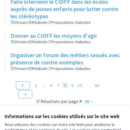
Faire intervenir le CIDFF dans les écoles
auprès de jeunes enfants pour lutter contre
les stéréotypes
30 mars
Réalisée
Propositions réalisées
Donner au CIDFF les moyens d'agir
30 mars
Réalisée
Propositions réalisées
Organiser un forum des métiers sexués avec
présence de contre-exemples
30 mars
Réalisée
Propositions réalisées
1
…
6
7
8
9
10
…
64
Résultats par page :
25
Informations sur les cookies utilisés sur le site web
Nous utilisons des cookies sur notre site Web pour améliorer la
performance et les contenus du site. Les cookies nous permettent