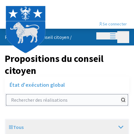
Se connecter
Menu princi
Menu p
Propositions du conseil citoyen
/
Propositions du conseil
citoyen
État d'exécution global
Rechercher des réalisations
Tous
Scope