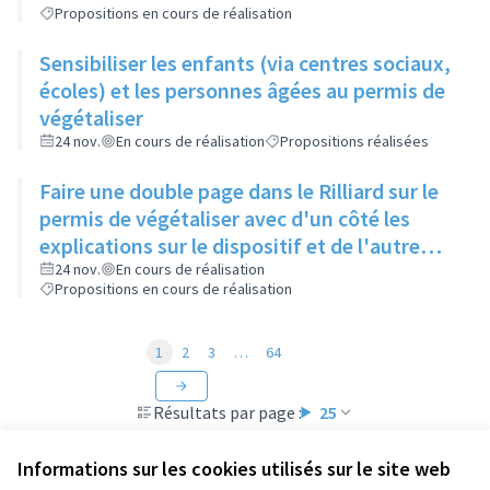
Propositions en cours de réalisation
Sensibiliser les enfants (via centres sociaux,
écoles) et les personnes âgées au permis de
végétaliser
24 nov.
En cours de réalisation
Propositions réalisées
Faire une double page dans le Rilliard sur le
permis de végétaliser avec d'un côté les
explications sur le dispositif et de l'autre
côté des exemples concrets de lieux à
24 nov.
En cours de réalisation
Propositions en cours de réalisation
investir
1
2
3
…
64
Résultats par page :
25
Informations sur les cookies utilisés sur le site web