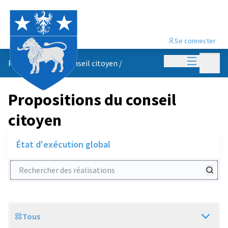
Se connecter
Menu princi
Menu p
Propositions du conseil citoyen
/
Propositions du conseil
citoyen
État d'exécution global
Rechercher des réalisations
Tous
Scope