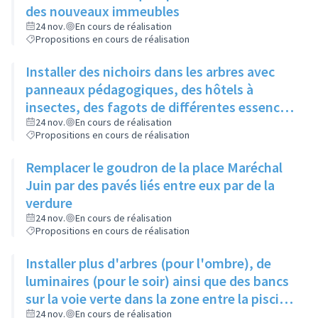
des nouveaux immeubles
24 nov.
En cours de réalisation
Propositions en cours de réalisation
Installer des nichoirs dans les arbres avec
panneaux pédagogiques, des hôtels à
insectes, des fagots de différentes essences
pour stimuler la biodiversité sur la place du
24 nov.
En cours de réalisation
Propositions en cours de réalisation
Château à la Roue
Remplacer le goudron de la place Maréchal
Juin par des pavés liés entre eux par de la
verdure
24 nov.
En cours de réalisation
Propositions en cours de réalisation
Installer plus d'arbres (pour l'ombre), de
luminaires (pour le soir) ainsi que des bancs
sur la voie verte dans la zone entre la piscine
et la rue de l'Industrie
24 nov.
En cours de réalisation