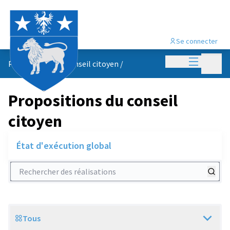
Se connecter
Menu princi
Menu p
Propositions du conseil citoyen
/
Propositions du conseil
citoyen
État d'exécution global
Rechercher des réalisations
Tous
Scope