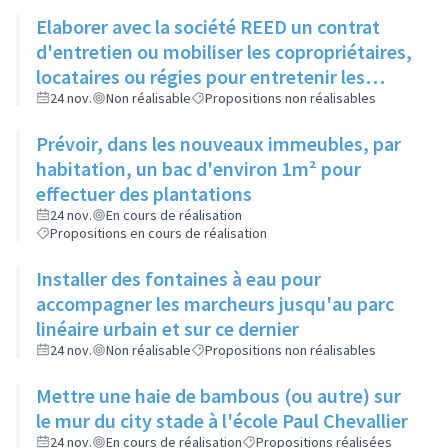
Elaborer avec la société REED un contrat
d'entretien ou mobiliser les copropriétaires,
locataires ou régies pour entretenir les
espaces verts entre bâtiments
24 nov.
Non réalisable
Propositions non réalisables
Prévoir, dans les nouveaux immeubles, par
habitation, un bac d'environ 1m² pour
effectuer des plantations
24 nov.
En cours de réalisation
Propositions en cours de réalisation
Installer des fontaines à eau pour
accompagner les marcheurs jusqu'au parc
linéaire urbain et sur ce dernier
24 nov.
Non réalisable
Propositions non réalisables
Mettre une haie de bambous (ou autre) sur
le mur du city stade à l'école Paul Chevallier
24 nov.
En cours de réalisation
Propositions réalisées