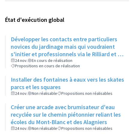
État d'exécution global
Développer les contacts entre particuliers
novices du jardinage mais qui voudraient
s'initier et professionnels via le Rilliard et la
Maison de la Vie Locale
24 nov.
En cours de réalisation
Propositions en cours de réalisation
Installer des fontaines à eaux vers les skates
parcs et les squares
24 nov.
Non réalisable
Propositions non réalisables
Créer une arcade avec brumisateur d'eau
recyclée sur le chemin piétonnier reliant les
écoles du Mont-Blanc et des Alagniers
24 nov.
Non réalisable
Propositions non réalisables