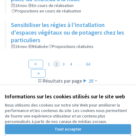
24 nov.
En cours de réalisation
Propositions en cours de réalisation
Sensibiliser les régies à l'installation
d'espaces végétaux ou de potagers chez les
particuliers
24 nov.
Réalisée
Propositions réalisées
1
2
3
4
…
64
Résultats par page :
25
Informations sur les cookies utilisés sur le site web
Nous utilisons des cookies sur notre site Web pour améliorer la
performance et les contenus du site. Les cookies nous permettent
Conditions d'utilisation
de fournir une expérience utilisateur et un contenu plus
Paramètres des cookies
personnalisés à partir de nos canaux de médias sociaux.
Tout accepter