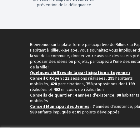
prévention de la délinquance
Bienvenue sur la plate-forme participative de Rillieux-la-Pa
Habitant à Rillieux-la-Pape, vous souhaitez vous impliquer 
la vie de la commune, donner votre avis sur des sujets pré
proposer des idées ou projets, participez à l'une des inst
de la Ville !
Quelques chiffres de la participation citoyenne :
Conseil Citoyen
: 12
sessions réalisées,
295
habitants
mobilisés,
428
participations,
758
propositions dont
199
réalisées et
402
en cours de réalisation
Conseils de quartier
:
4
années d'existence,
90
habitants
mobilisés
Conseil Municipal des Jeunes
: 7
années d'existence, pl
580
enfants impliqués et
89
projets développés
Conditions d'utilisation
Paramètres des cookies