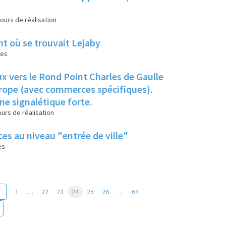
ours de réalisation
nt où se trouvait Lejaby
les
ux vers le Rond Point Charles de Gaulle
urope (avec commerces spécifiques).
ne signalétique forte.
urs de réalisation
es au niveau "entrée de ville"
es
1
…
22
23
24
25
26
…
64