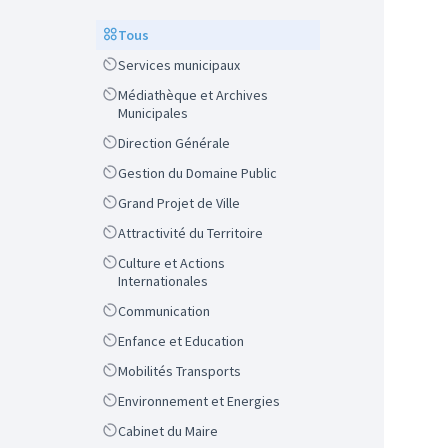
Scope
Tous
Scope
Services municipaux
Scope
Médiathèque et Archives
Municipales
Scope
Direction Générale
Scope
Gestion du Domaine Public
Scope
Grand Projet de Ville
Scope
Attractivité du Territoire
Scope
Culture et Actions
Internationales
Scope
Communication
Scope
Enfance et Education
Scope
Mobilités Transports
Scope
Environnement et Energies
Scope
Cabinet du Maire