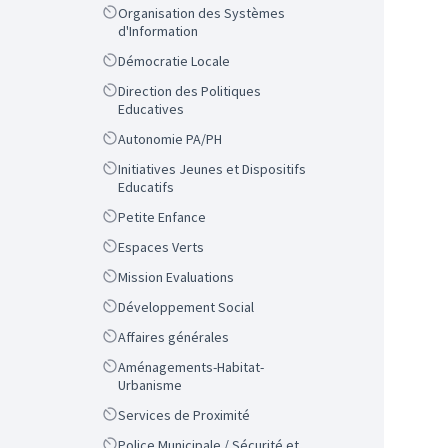
Scope
Organisation des Systèmes
d'Information
Scope
Démocratie Locale
Scope
Direction des Politiques
Educatives
Scope
Autonomie PA/PH
Scope
Initiatives Jeunes et Dispositifs
Educatifs
Scope
Petite Enfance
Scope
Espaces Verts
Scope
Mission Evaluations
Scope
Développement Social
Scope
Affaires générales
Scope
Aménagements-Habitat-
Urbanisme
Scope
Services de Proximité
Scope
Police Municipale / Sécurité et