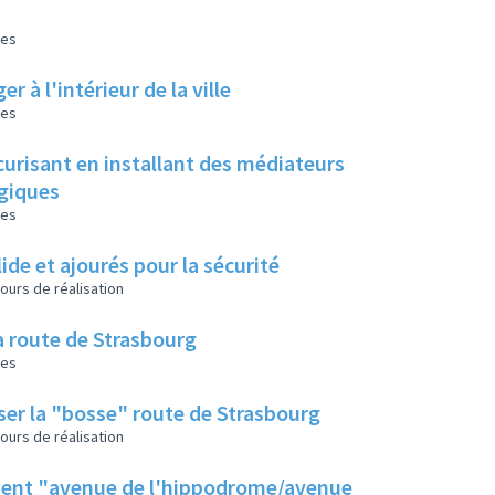
les
 l'intérieur de la ville
les
écurisant en installant des médiateurs
égiques
les
lide et ajourés pour la sécurité
ours de réalisation
la route de Strasbourg
les
isser la "bosse" route de Strasbourg
ours de réalisation
ement "avenue de l'hippodrome/avenue