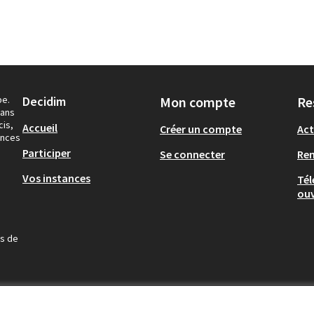
pe.
Decidim
Mon compte
Re
dans
cis,
Accueil
Créer un compte
Act
ances
Participer
Se connecter
Re
Vos instances
Tél
ouv
us de