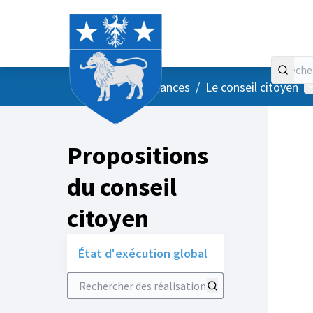
Accueil
Menu principal
M
/
Vos instances
/
Le conseil citoyen
Propositions
du conseil
citoyen
État d'exécution global
Rechercher des réalisations