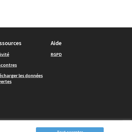
ssources
Aide
ivité
RGPD
ncontres
écharger les données
ertes