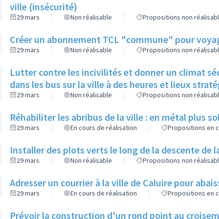
ville (insécurité)
29 mars
Non réalisable
Propositions non réalisab
Créer un abonnement TCL "commune" pour voyager à
29 mars
Non réalisable
Propositions non réalisab
Lutter contre les incivilités et donner un climat s
dans les bus sur la ville à des heures et lieux strat
29 mars
Non réalisable
Propositions non réalisab
Réhabiliter les abribus de la ville : en métal plus so
29 mars
En cours de réalisation
Propositions en c
Installer des plots verts le long de la descente de 
29 mars
Non réalisable
Propositions non réalisab
Adresser un courrier à la ville de Caluire pour aba
29 mars
En cours de réalisation
Propositions en c
Prévoir la construction d'un rond point au crois