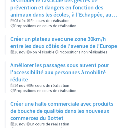
Distribuer le fascicule des gestes de
prévention et dangers en fonction des
animaux dans les écoles, à l'Echappée, aux
Centres Sociaux.... et l'insérer dans le
08 déc.
En cours de réalisation
Propositions en cours de réalisation
Rilliard en version détachable.
Créer un plateau avec une zone 30km/h
entre les deux côtés de l'avenue de l'Europe
16 nov.
Non réalisable
Propositions non réalisables
Améliorer les passages sous auvent pour
l'accessibilité aux personnes à mobilité
réduite
16 nov.
En cours de réalisation
Propositions en cours de réalisation
Créer une halle commerciale avec produits
de bouche de qualités dans les nouveaux
commerces du Bottet
16 nov.
En cours de réalisation