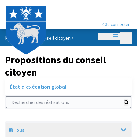
Se connecter
Menu princi
Menu p
Propositions du conseil citoyen
/
Propositions du conseil
citoyen
État d'exécution global
Rechercher des réalisations
Tous
Scope