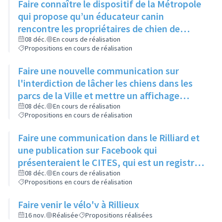
Faire connaître le dispositif de la Métropole
qui propose qu’un éducateur canin
rencontre les propriétaires de chien de
moins d’un an pour leur expliquer les
08 déc.
En cours de réalisation
Propositions en cours de réalisation
principaux signaux, via un article dans le
Rilliard et/ou le Facebook de la ville
Faire une nouvelle communication sur
l'interdiction de lâcher les chiens dans les
parcs de la Ville et mettre un affichage
mentionnant l'arrêté municipal à l'entrée de
08 déc.
En cours de réalisation
Propositions en cours de réalisation
chaque parc
Faire une communication dans le Rilliard et
une publication sur Facebook qui
présenteraient le CITES, qui est un registre
des animaux dangereux ou protégés, et
08 déc.
En cours de réalisation
Propositions en cours de réalisation
donneraient le lien pour y accéder.
Faire venir le vélo'v à Rillieux
16 nov.
Réalisée
Propositions réalisées