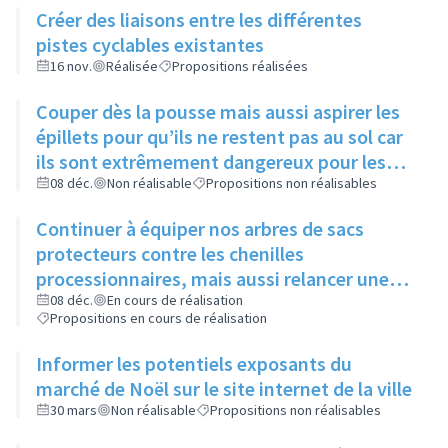
Créer des liaisons entre les différentes
pistes cyclables existantes
16 nov.
Réalisée
Propositions réalisées
Couper dès la pousse mais aussi aspirer les
épillets pour qu’ils ne restent pas au sol car
ils sont extrêmement dangereux pour les
animaux
08 déc.
Non réalisable
Propositions non réalisables
Continuer à équiper nos arbres de sacs
protecteurs contre les chenilles
processionnaires, mais aussi relancer une
communication sur leur utilité, leur
08 déc.
En cours de réalisation
Propositions en cours de réalisation
importance et l’intérêt commun de ne pas y
toucher
Informer les potentiels exposants du
marché de Noël sur le site internet de la ville
30 mars
Non réalisable
Propositions non réalisables