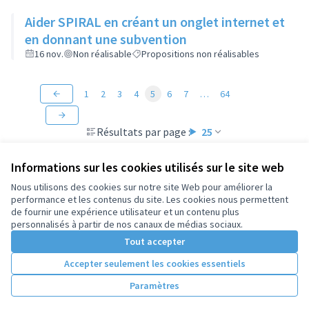
Aider SPIRAL en créant un onglet internet et
en donnant une subvention
16 nov.
Non réalisable
Propositions non réalisables
1
2
3
4
5
6
7
…
64
Résultats par page :
25
Informations sur les cookies utilisés sur le site web
Nous utilisons des cookies sur notre site Web pour améliorer la
performance et les contenus du site. Les cookies nous permettent
Conditions d'utilisation
de fournir une expérience utilisateur et un contenu plus
Paramètres des cookies
personnalisés à partir de nos canaux de médias sociaux.
Tout accepter
Accepter seulement les cookies essentiels
Licence Cre
(Lien extern
(Lien externe)
Site réalisé par
Open Source Politics
grâce au
logiciel libre
Paramètres
(Lien externe)
Decidim
.
(Lien externe)