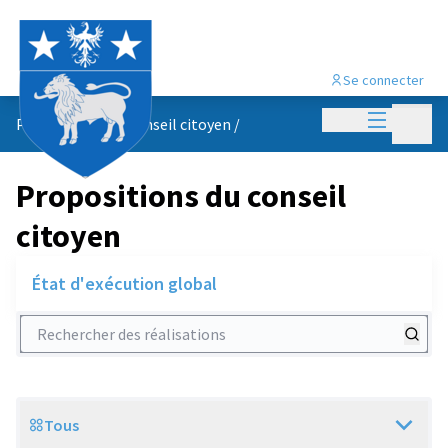
Se connecter
Menu princi
Menu p
Propositions du conseil citoyen
/
Propositions du conseil
citoyen
État d'exécution global
Rechercher des réalisations
Tous
Scope