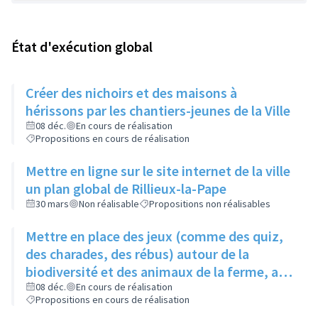
État d'exécution global
Créer des nichoirs et des maisons à
hérissons par les chantiers-jeunes de la Ville
08 déc.
En cours de réalisation
Propositions en cours de réalisation
Mettre en ligne sur le site internet de la ville
un plan global de Rillieux-la-Pape
30 mars
Non réalisable
Propositions non réalisables
Mettre en place des jeux (comme des quiz,
des charades, des rébus) autour de la
biodiversité et des animaux de la ferme, au
niveau de la ferme pédagogique du parc
08 déc.
En cours de réalisation
Propositions en cours de réalisation
linéaire urbain