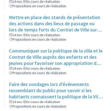
14 nov.
En cours de réalisation
Propositions en cours de réalisation
Mettre en place des stands de présentation
des actions dans des lieux de passage ou
lors de temps forts du Contrat de Ville sur
l’espace public
14 nov.
En cours de réalisation
Propositions en cours de réalisation
Communiquer sur la politique de la ville et le
Contrat de Ville auprès des enfants et des
jeunes pour favoriser son appropriation dès
le plus jeune âge
14 nov.
En cours de réalisation
Propositions en cours de réalisation
Faire des sondages lors d’événements
rassemblant du public pour savoir si les
habitants connaissent la politique de la Ville
/ le contrat de ville
14 nov.
En cours de réalisation
Propositions en cours de réalisation