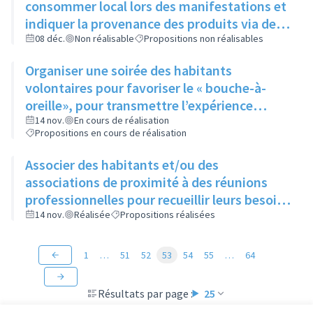
consommer local lors des manifestations et
indiquer la provenance des produits via des
cartes de visite laissées à disposition
08 déc.
Non réalisable
Propositions non réalisables
pendant l’évènement
Organiser une soirée des habitants
volontaires pour favoriser le « bouche-à-
oreille», pour transmettre l’expérience
acquise et pour mobiliser de nouvelles
14 nov.
En cours de réalisation
Propositions en cours de réalisation
recrues (médiateur)
Associer des habitants et/ou des
associations de proximité à des réunions
professionnelles pour recueillir leurs besoins
et idées pour imaginer de nouvelles actions
14 nov.
Réalisée
Propositions réalisées
1
…
51
52
53
54
55
…
64
Résultats par page :
25