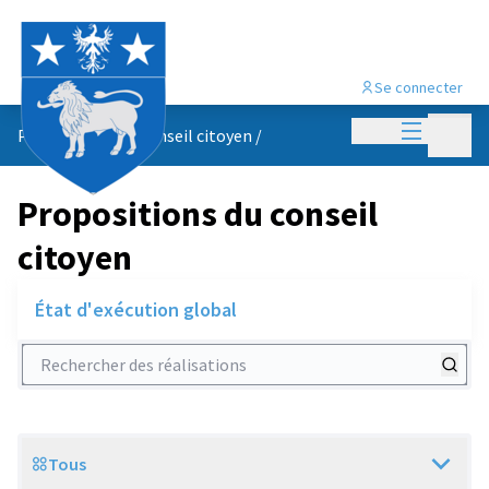
Se connecter
Menu princi
Menu p
Propositions du conseil citoyen
/
Propositions du conseil
citoyen
État d'exécution global
Rechercher des réalisations
Tous
Scope