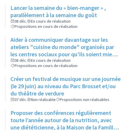
public...), à une date fixe
Lancer la semaine du « bien-manger » ,
parallèlement à la semaine du goût
08 déc.
En cours de réalisation
Propositions en cours de réalisation
Aider à communiquer davantage sur les
ateliers "cuisine du monde" organisés par
les centres sociaux pour qu'ils soient mieux
connus
08 déc.
En cours de réalisation
Propositions en cours de réalisation
Créer un festival de musique sur une journée
(le 29 juin) au niveau du Parc Brosset et/ou
du théâtre de verdure
07 déc.
Non réalisable
Propositions non réalisables
Proposer des conférences régulièrement
toute l’année autour de la nutrition, avec
une diététicienne, à la Maison de la Famille