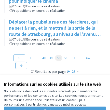
pour indiquer le cinéma
07 déc.
En cours de réalisation
Propositions en cours de réalisation
Déplacer la poubelle rue des Mercières, qui
ne sert à rien, et la mettre à la sortie de la
route de Strasbourg, au niveau de l'avenue
Jean Moulin, en face de l'immeuble en
07 déc.
En cours de réalisation
Propositions en cours de réalisation
construction
1
…
48
49
50
51
52
…
64
Résultats par page :
25
Informations sur les cookies utilisés sur le site web
Nous utilisons des cookies sur notre site Web pour améliorer la
performance et les contenus du site. Les cookies nous permettent
Conditions d'utilisation
de fournir une expérience utilisateur et un contenu plus
Paramètres des cookies
personnalisés à partir de nos canaux de médias sociaux.