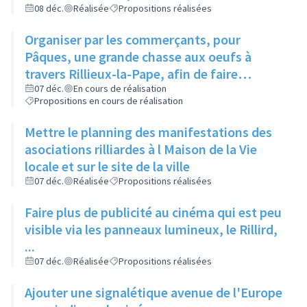
et de la Parentalité
08 déc.
Réalisée
Propositions réalisées
Organiser par les commerçants, pour
Pâques, une grande chasse aux oeufs à
travers Rillieux-la-Pape, afin de faire
connaître différents endroits aux habitants
07 déc.
En cours de réalisation
Propositions en cours de réalisation
Mettre le planning des manifestations des
asociations rilliardes à l Maison de la Vie
locale et sur le site de la ville
07 déc.
Réalisée
Propositions réalisées
Faire plus de publicité au cinéma qui est peu
visible via les panneaux lumineux, le Rillird,
...
07 déc.
Réalisée
Propositions réalisées
Ajouter une signalétique avenue de l'Europe