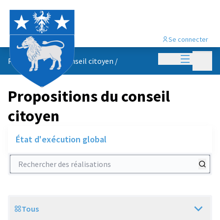
Se connecter
Menu princi
Menu p
Propositions du conseil citoyen
/
Propositions du conseil
citoyen
État d'exécution global
Rechercher des réalisations
Tous
Scope