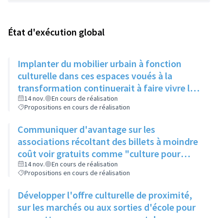
État d'exécution global
Implanter du mobilier urbain à fonction
culturelle dans ces espaces voués à la
transformation continuerait à faire vivre le
secteur
14 nov.
En cours de réalisation
Propositions en cours de réalisation
Communiquer d'avantage sur les
associations récoltant des billets à moindre
coût voir gratuits comme "culture pour
tous" et faire connaitre le PASS Culture
14 nov.
En cours de réalisation
Propositions en cours de réalisation
Développer l'offre culturelle de proximité,
sur les marchés ou aux sorties d'école pour