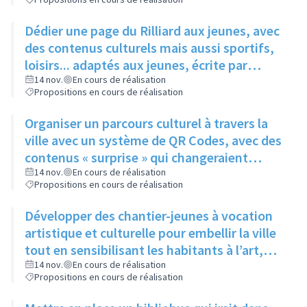
Dédier une page du Rilliard aux jeunes, avec
des contenus culturels mais aussi sportifs,
loisirs... adaptés aux jeunes, écrite par
quelques adolescents fréquentant l'espace
14 nov.
En cours de réalisation
Propositions en cours de réalisation
jeune
Organiser un parcours culturel à travers la
ville avec un système de QR Codes, avec des
contenus « surprise » qui changeraient
régulièrement pour éviter la lassitude
14 nov.
En cours de réalisation
Propositions en cours de réalisation
Développer des chantier-jeunes à vocation
artistique et culturelle pour embellir la ville
tout en sensibilisant les habitants à l’art,
pour aider le service culture à participer et à
14 nov.
En cours de réalisation
Propositions en cours de réalisation
promouvoir les évènements qu’il organise