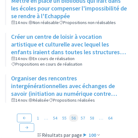
Mettre en place un bibliobus qui irait dans
les écoles pour compenser l'impossibilité de
se rendre à l'Echappée
14 nov.
Non réalisable
Propositions non réalisables
Créer un centre de loisir à vocation
artistique et culturelle avec lequel les
enfants iraient dans toutes les structures
artistiques et culturelles de la ville pour faire
14 nov.
En cours de réalisation
Propositions en cours de réalisation
des ateliers et découvrir les différents
métiers de l'art
Organiser des rencontres
intergénérationnelles avec échanges de
savoir (initiation au numérique contre
apprentissage du tricot)
14 nov.
Réalisée
Propositions réalisées
1
…
54
55
56
57
58
…
64
Résultats par page :
100