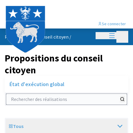
Se connecter
Menu princi
Menu p
Propositions du conseil citoyen
/
Propositions du conseil
citoyen
État d'exécution global
Rechercher des réalisations
Tous
Scope