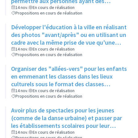
permettre aux personnes ayant des
problèmes de mobilité d'avoir accès à la
14 nov.
En cours de réalisation
Propositions en cours de réalisation
culture
Développer l'éducation à la ville en réalisant
des photos "avant/après" ou en utilisant un
cadre avec la même prise de vue qu'une
photo posée à proximité
14 nov.
En cours de réalisation
Propositions en cours de réalisation
Organiser des "allées-vers" pour les enfants
en emmenant les classes dans les lieux
culturels sous le format des classes
découvertes
14 nov.
En cours de réalisation
Propositions en cours de réalisation
Avoir plus de spectacles pour les jeunes
(comme de la danse urbaine) et passer par
les établissements scolaires pour leur
donner envie de s'y rendre
14 nov.
En cours de réalisation
Propositions en cours de réalisation