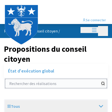
Se connecter
Menu princi
Menu p
Propositions du conseil citoyen
/
Propositions du conseil
citoyen
État d'exécution global
Rechercher des réalisations
Tous
Scope