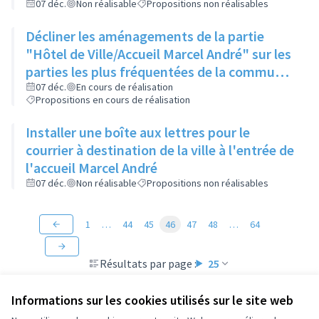
ligne droite
07 déc.
Non réalisable
Propositions non réalisables
Décliner les aménagements de la partie
"Hôtel de Ville/Accueil Marcel André" sur les
parties les plus fréquentées de la commune
comme la place de la Poste, le parvis des
07 déc.
En cours de réalisation
Propositions en cours de réalisation
collèges et lycées...
Installer une boîte aux lettres pour le
courrier à destination de la ville à l'entrée de
l'accueil Marcel André
07 déc.
Non réalisable
Propositions non réalisables
1
…
44
45
46
47
48
…
64
Résultats par page :
25
Informations sur les cookies utilisés sur le site web