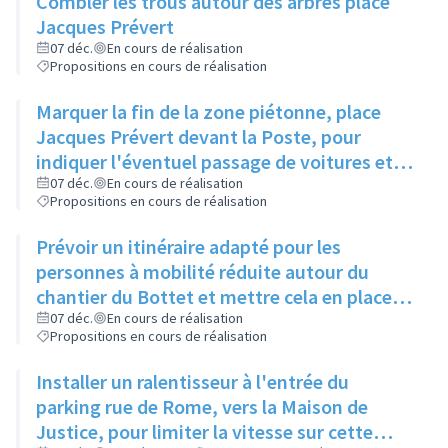
Combler les trous autour des arbres place
Jacques Prévert
07 déc.
En cours de réalisation
Propositions en cours de réalisation
Marquer la fin de la zone piétonne, place
Jacques Prévert devant la Poste, pour
indiquer l'éventuel passage de voitures et
rajouter un passage piéton
07 déc.
En cours de réalisation
Propositions en cours de réalisation
Prévoir un itinéraire adapté pour les
personnes à mobilité réduite autour du
chantier du Bottet et mettre cela en place
sur l'ensemble des chantiers de la ville
07 déc.
En cours de réalisation
Propositions en cours de réalisation
Installer un ralentisseur à l'entrée du
parking rue de Rome, vers la Maison de
Justice, pour limiter la vitesse sur cette