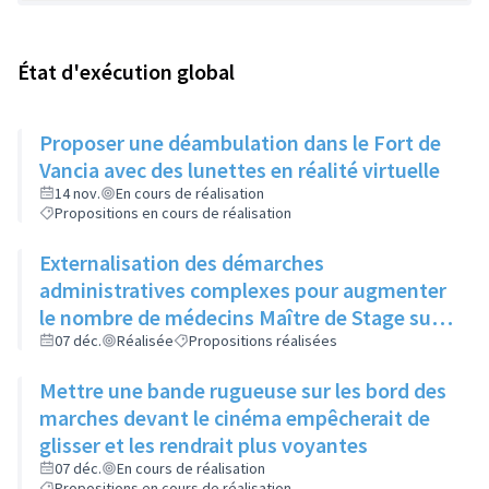
État d'exécution global
Proposer une déambulation dans le Fort de
Vancia avec des lunettes en réalité virtuelle
14 nov.
En cours de réalisation
Propositions en cours de réalisation
Externalisation des démarches
administratives complexes pour augmenter
le nombre de médecins Maître de Stage sur
la ville et ainsi avoir plus de stagiaires
07 déc.
Réalisée
Propositions réalisées
potentiellement futurs praticiens sur la ville
Mettre une bande rugueuse sur les bord des
marches devant le cinéma empêcherait de
glisser et les rendrait plus voyantes
07 déc.
En cours de réalisation
Propositions en cours de réalisation