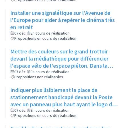
Installer une signalétique sur l'Avenue de
l'Europe pour aider à repérer le cinéma très
en retrait
07 déc.
En cours de réalisation
Propositions en cours de réalisation
Mettre des couleurs sur le grand trottoir
devant la médiathèque pour différencier
l'espace vélo de l'espace piéton. Dans la
même idée, une signalétique colorée
07 déc.
En cours de réalisation
Propositions non réalisables
permettrait de mieux se repérer
Indiquer plus lisiblement la place de
stationnement handicapé devant la Poste
avec un panneau plus haut ayant le logo du
fauteuil sur toutes les faces
07 déc.
En cours de réalisation
Propositions en cours de réalisation