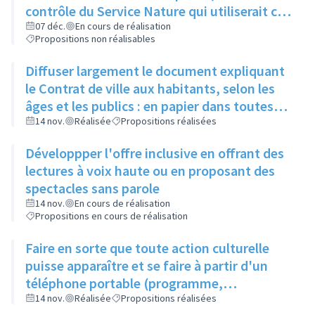
contrôle du Service Nature qui utiliserait ce
compost pour l'entretien des espaces verts
07 déc.
En cours de réalisation
Propositions non réalisables
de la ville
Diffuser largement le document expliquant
le Contrat de ville aux habitants, selon les
âges et les publics : en papier dans toutes
les structures accueillant du public
14 nov.
Réalisée
Propositions réalisées
(associations, ville, etc.)
Développper l'offre inclusive en offrant des
lectures à voix haute ou en proposant des
spectacles sans parole
14 nov.
En cours de réalisation
Propositions en cours de réalisation
Faire en sorte que toute action culturelle
puisse apparaître et se faire à partir d'un
téléphone portable (programme,
évènements, résevations...)
14 nov.
Réalisée
Propositions réalisées