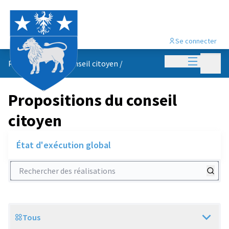
Se connecter
Menu princi
Menu p
Propositions du conseil citoyen
/
Propositions du conseil
citoyen
État d'exécution global
Rechercher des réalisations
Tous
Scope