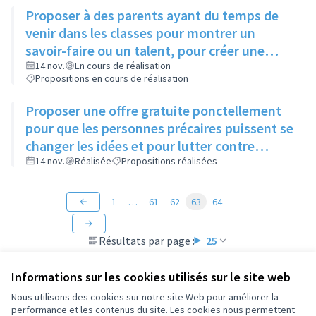
Proposer à des parents ayant du temps de
venir dans les classes pour montrer un
savoir-faire ou un talent, pour créer une
ouverture d'esprit des enfants à différentes
14 nov.
En cours de réalisation
Propositions en cours de réalisation
sortes d'art
Proposer une offre gratuite ponctellement
pour que les personnes précaires puissent se
changer les idées et pour lutter contre
l'isolement
14 nov.
Réalisée
Propositions réalisées
1
…
61
62
63
64
Résultats par page :
25
Informations sur les cookies utilisés sur le site web
Nous utilisons des cookies sur notre site Web pour améliorer la
performance et les contenus du site. Les cookies nous permettent
Conditions d'utilisation