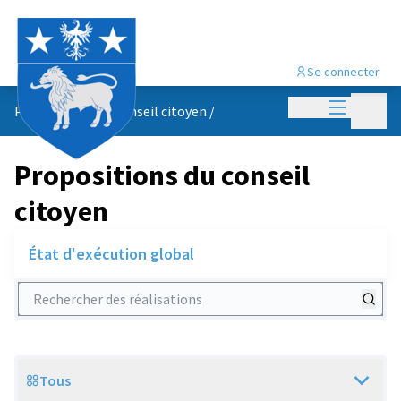
Se connecter
Menu princi
Menu p
Propositions du conseil citoyen
/
Propositions du conseil
citoyen
État d'exécution global
Rechercher des réalisations
Tous
Scope