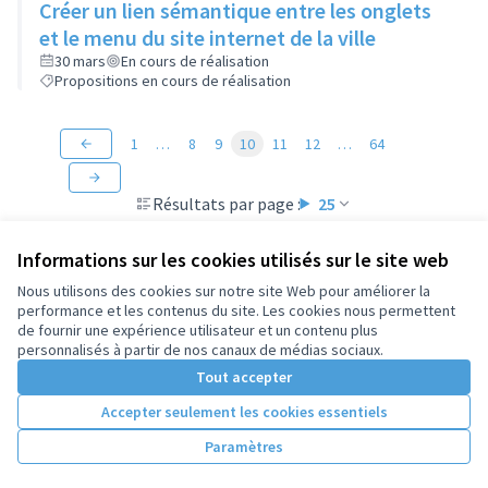
Créer un lien sémantique entre les onglets
et le menu du site internet de la ville
30 mars
En cours de réalisation
Propositions en cours de réalisation
1
…
8
9
10
11
12
…
64
Résultats par page :
25
Informations sur les cookies utilisés sur le site web
Nous utilisons des cookies sur notre site Web pour améliorer la
performance et les contenus du site. Les cookies nous permettent
Conditions d'utilisation
de fournir une expérience utilisateur et un contenu plus
Paramètres des cookies
personnalisés à partir de nos canaux de médias sociaux.
Tout accepter
Accepter seulement les cookies essentiels
Licence Cre
(Lien extern
(Lien externe)
Site réalisé par
Open Source Politics
grâce au
logiciel libre
Paramètres
(Lien externe)
Decidim
.
(Lien externe)