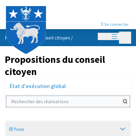
Se connecter
Menu princi
Menu p
Propositions du conseil citoyen
/
Propositions du conseil
citoyen
État d'exécution global
Rechercher des réalisations
Tous
Scope