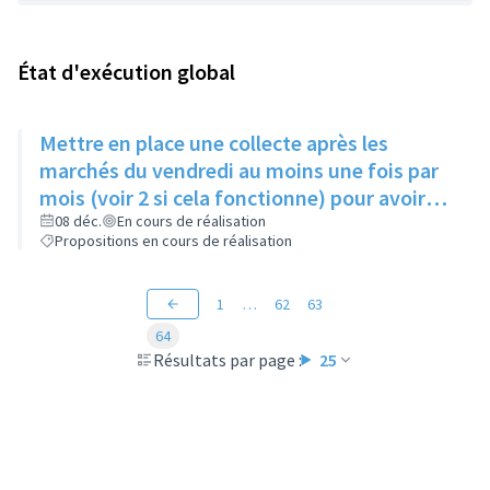
État d'exécution global
Mettre en place une collecte après les
marchés du vendredi au moins une fois par
mois (voir 2 si cela fonctionne) pour avoir
des produits frais pour l'Epice'Rill
08 déc.
En cours de réalisation
Propositions en cours de réalisation
1
…
62
63
64
Résultats par page :
25