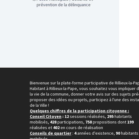
prévention de la délinquance
Bienvenue sur la plate-forme participative de Rillieux-la-Pa
Habitant à Rillieux-la-Pape, vous souhaitez vous impliquer 
la vie de la commune, donner votre avis sur des sujets pré
proposer des idées ou projets, participez à l'une des inst
de la Ville !
Quelques chiffres de la participation citoyenne :
Conseil Citoyen
: 12
sessions réalisées,
295
habitants
mobilisés,
428
participations,
758
propositions dont
199
réalisées et
402
en cours de réalisation
Conseils de quartier
:
4
années d'existence,
90
habitants
mobilisés