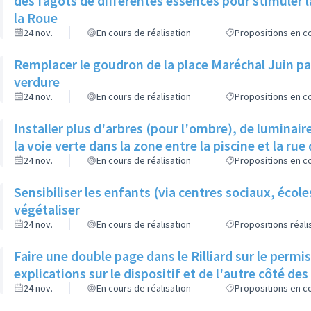
des fagots de différentes essences pour stimuler l
la Roue
24 nov.
En cours de réalisation
Propositions en co
Remplacer le goudron de la place Maréchal Juin par
verdure
24 nov.
En cours de réalisation
Propositions en co
Installer plus d'arbres (pour l'ombre), de luminaire
la voie verte dans la zone entre la piscine et la rue 
24 nov.
En cours de réalisation
Propositions en co
Sensibiliser les enfants (via centres sociaux, écol
végétaliser
24 nov.
En cours de réalisation
Propositions réal
Faire une double page dans le Rilliard sur le permi
explications sur le dispositif et de l'autre côté de
24 nov.
En cours de réalisation
Propositions en co