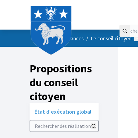
Accueil
Menu principal
M
/
Vos instances
/
Le conseil citoyen
Propositions
du conseil
citoyen
État d'exécution global
Rechercher des réalisations