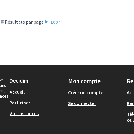
Résultats par page :
100
pe.
Decidim
Mon compte
Re
dans
cis,
Accueil
Créer un compte
Act
ances
Participer
Se connecter
Re
Vos instances
Tél
ouv