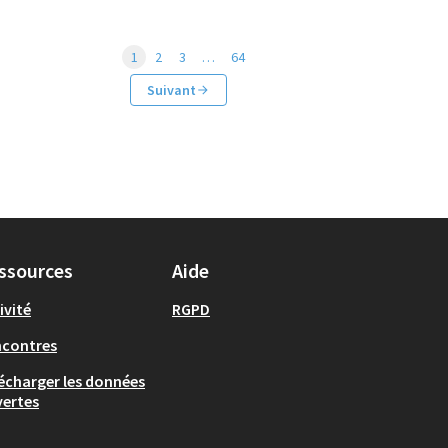
1
2
3
…
64
Suivant
ssources
Aide
ivité
RGPD
ncontres
écharger les données
ertes