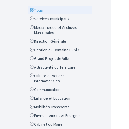
Scope
Tous
Scope
Services municipaux
Scope
Médiathèque et Archives
Municipales
Scope
Direction Générale
Scope
Gestion du Domaine Public
Scope
Grand Projet de Ville
Scope
Attractivité du Territoire
Scope
Culture et Actions
Internationales
Scope
Communication
Scope
Enfance et Education
Scope
Mobilités Transports
Scope
Environnement et Energies
Scope
Cabinet du Maire