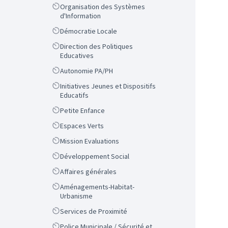
Scope
Organisation des Systèmes
d'Information
Scope
Démocratie Locale
Scope
Direction des Politiques
Educatives
Scope
Autonomie PA/PH
Scope
Initiatives Jeunes et Dispositifs
Educatifs
Scope
Petite Enfance
Scope
Espaces Verts
Scope
Mission Evaluations
Scope
Développement Social
Scope
Affaires générales
Scope
Aménagements-Habitat-
Urbanisme
Scope
Services de Proximité
Scope
Police Municipale / Sécurité et