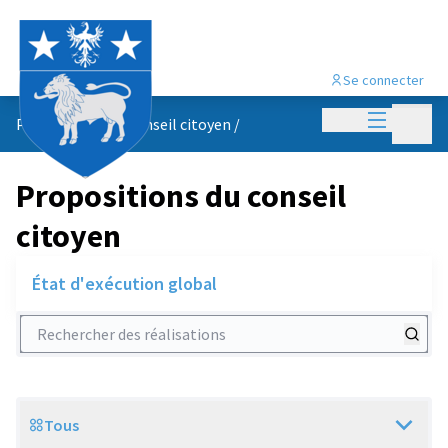
Se connecter
Menu princi
Menu p
Propositions du conseil citoyen
/
Propositions du conseil
citoyen
État d'exécution global
Rechercher des réalisations
Tous
Scope