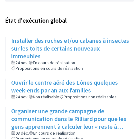
État d'exécution global
Installer des ruches et/ou cabanes à insectes
sur les toits de certains nouveaux
immeubles
24 nov.
En cours de réalisation
Propositions en cours de réalisation
Ouvrir le centre aéré des Lônes quelques
week-ends par an aux familles
24 nov.
Non réalisable
Propositions non réalisables
Organiser une grande campagne de
communication dans le Rilliard pour que les
gens apprennent à calculer leur « reste à
vivre »
08 déc.
En cours de réalisation
Propositions en cours de réalisation