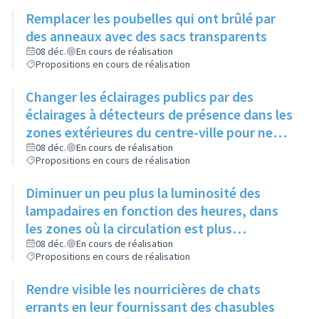
chiens se dégourdissent les pattes
Remplacer les poubelles qui ont brûlé par
des anneaux avec des sacs transparents
08 déc.
En cours de réalisation
Propositions en cours de réalisation
Changer les éclairages publics par des
éclairages à détecteurs de présence dans les
zones extérieures du centre-ville pour ne
pas gêner certaines espèces d'animaux
08 déc.
En cours de réalisation
Propositions en cours de réalisation
Diminuer un peu plus la luminosité des
lampadaires en fonction des heures, dans
les zones où la circulation est plus
importante, sans jamais éteindre
08 déc.
En cours de réalisation
Propositions en cours de réalisation
complètement
Rendre visible les nourricières de chats
errants en leur fournissant des chasubles