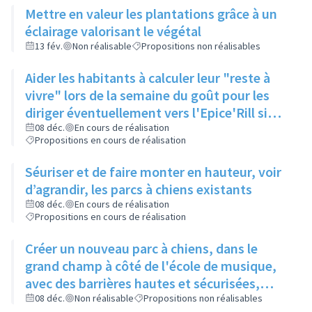
Mettre en valeur les plantations grâce à un
éclairage valorisant le végétal
13 fév.
Non réalisable
Propositions non réalisables
Aider les habitants à calculer leur "reste à
vivre" lors de la semaine du goût pour les
diriger éventuellement vers l'Epice'Rill si
besoin
08 déc.
En cours de réalisation
Propositions en cours de réalisation
Séuriser et de faire monter en hauteur, voir
d’agrandir, les parcs à chiens existants
08 déc.
En cours de réalisation
Propositions en cours de réalisation
Créer un nouveau parc à chiens, dans le
grand champ à côté de l'école de musique,
avec des barrières hautes et sécurisées,
pour qu'il y ait assez d'espace pour que les
08 déc.
Non réalisable
Propositions non réalisables