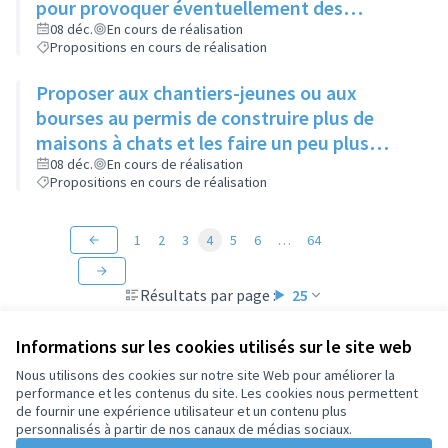
pour provoquer éventuellement des
échanges avec des personnes intéressées
08 déc.
En cours de réalisation
Propositions en cours de réalisation
Proposer aux chantiers-jeunes ou aux
bourses au permis de construire plus de
maisons à chats et les faire un peu plus
grandes que celles existantes
08 déc.
En cours de réalisation
Propositions en cours de réalisation
1
2
3
4
5
6
…
64
Résultats par page :
25
Informations sur les cookies utilisés sur le site web
Nous utilisons des cookies sur notre site Web pour améliorer la
performance et les contenus du site. Les cookies nous permettent
Conditions d'utilisation
de fournir une expérience utilisateur et un contenu plus
Paramètres des cookies
personnalisés à partir de nos canaux de médias sociaux.