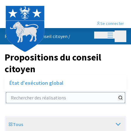
Se connecter
Menu princi
Menu p
Propositions du conseil citoyen
/
Propositions du conseil
citoyen
État d'exécution global
Rechercher des réalisations
Tous
Scope