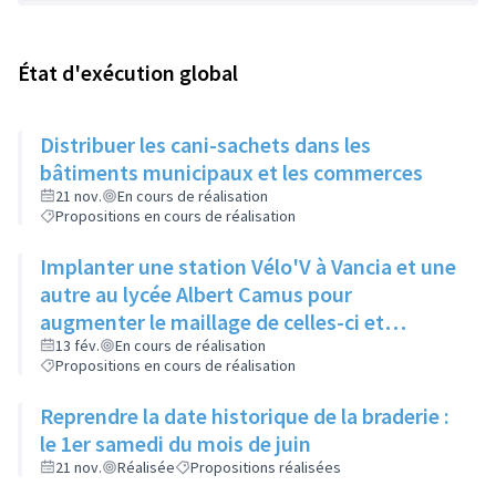
État d'exécution global
Distribuer les cani-sachets dans les
bâtiments municipaux et les commerces
21 nov.
En cours de réalisation
Propositions en cours de réalisation
Implanter une station Vélo'V à Vancia et une
autre au lycée Albert Camus pour
augmenter le maillage de celles-ci et
compenser le manque de bus à Vancia
13 fév.
En cours de réalisation
Propositions en cours de réalisation
notamment
Reprendre la date historique de la braderie :
le 1er samedi du mois de juin
21 nov.
Réalisée
Propositions réalisées