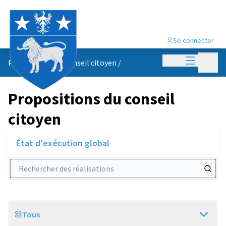
Se connecter
Menu princi
Menu p
Propositions du conseil citoyen
/
Propositions du conseil
citoyen
État d'exécution global
Rechercher des réalisations
Tous
Scope