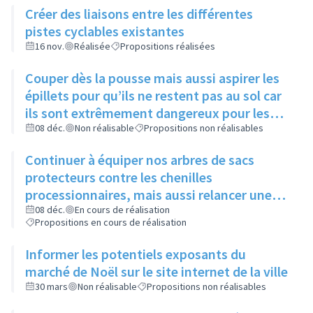
Créer des liaisons entre les différentes
pistes cyclables existantes
16 nov.
Réalisée
Propositions réalisées
Couper dès la pousse mais aussi aspirer les
épillets pour qu’ils ne restent pas au sol car
ils sont extrêmement dangereux pour les
animaux
08 déc.
Non réalisable
Propositions non réalisables
Continuer à équiper nos arbres de sacs
protecteurs contre les chenilles
processionnaires, mais aussi relancer une
communication sur leur utilité, leur
08 déc.
En cours de réalisation
Propositions en cours de réalisation
importance et l’intérêt commun de ne pas y
toucher
Informer les potentiels exposants du
marché de Noël sur le site internet de la ville
30 mars
Non réalisable
Propositions non réalisables