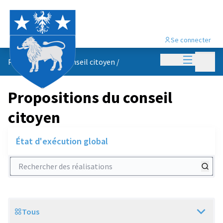
Se connecter
Menu princi
Menu p
Propositions du conseil citoyen
/
Propositions du conseil
citoyen
État d'exécution global
Rechercher des réalisations
Tous
Scope