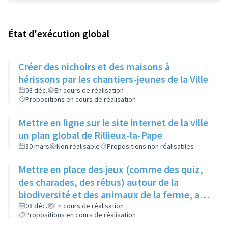
État d'exécution global
Créer des nichoirs et des maisons à
hérissons par les chantiers-jeunes de la Ville
08 déc.
En cours de réalisation
Propositions en cours de réalisation
Mettre en ligne sur le site internet de la ville
un plan global de Rillieux-la-Pape
30 mars
Non réalisable
Propositions non réalisables
Mettre en place des jeux (comme des quiz,
des charades, des rébus) autour de la
biodiversité et des animaux de la ferme, au
niveau de la ferme pédagogique du parc
08 déc.
En cours de réalisation
Propositions en cours de réalisation
linéaire urbain