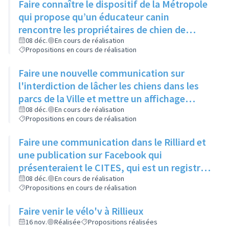
Faire connaître le dispositif de la Métropole
qui propose qu’un éducateur canin
rencontre les propriétaires de chien de
moins d’un an pour leur expliquer les
08 déc.
En cours de réalisation
Propositions en cours de réalisation
principaux signaux, via un article dans le
Rilliard et/ou le Facebook de la ville
Faire une nouvelle communication sur
l'interdiction de lâcher les chiens dans les
parcs de la Ville et mettre un affichage
mentionnant l'arrêté municipal à l'entrée de
08 déc.
En cours de réalisation
Propositions en cours de réalisation
chaque parc
Faire une communication dans le Rilliard et
une publication sur Facebook qui
présenteraient le CITES, qui est un registre
des animaux dangereux ou protégés, et
08 déc.
En cours de réalisation
Propositions en cours de réalisation
donneraient le lien pour y accéder.
Faire venir le vélo'v à Rillieux
16 nov.
Réalisée
Propositions réalisées