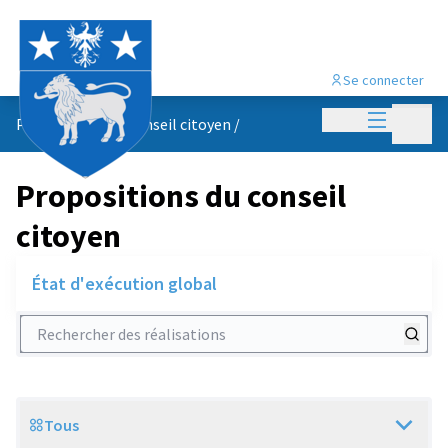
Se connecter
Menu princi
Menu p
Propositions du conseil citoyen
/
Propositions du conseil
citoyen
État d'exécution global
Rechercher des réalisations
Tous
Scope