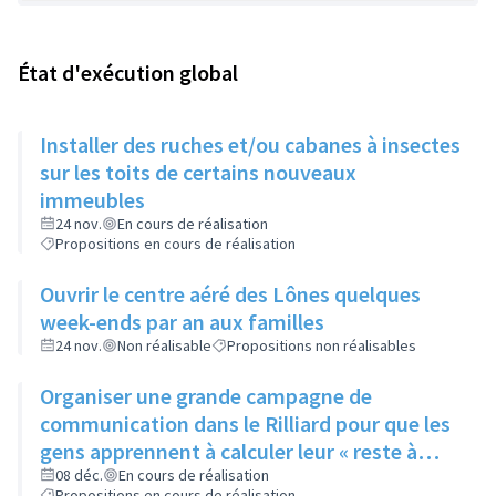
État d'exécution global
Installer des ruches et/ou cabanes à insectes
sur les toits de certains nouveaux
immeubles
24 nov.
En cours de réalisation
Propositions en cours de réalisation
Ouvrir le centre aéré des Lônes quelques
week-ends par an aux familles
24 nov.
Non réalisable
Propositions non réalisables
Organiser une grande campagne de
communication dans le Rilliard pour que les
gens apprennent à calculer leur « reste à
vivre »
08 déc.
En cours de réalisation
Propositions en cours de réalisation