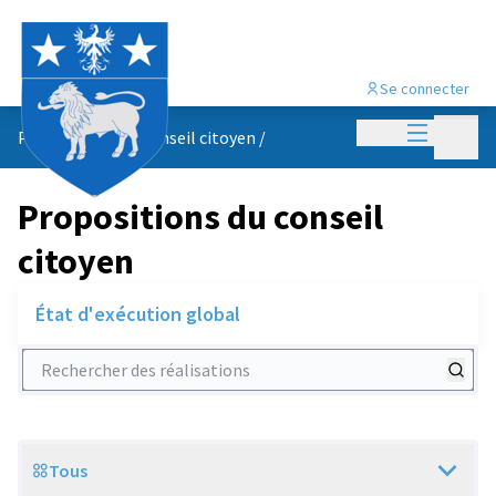
Se connecter
Menu princi
Menu p
Propositions du conseil citoyen
/
Propositions du conseil
citoyen
État d'exécution global
Rechercher des réalisations
Tous
Scope