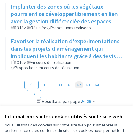
Implanter des zones où les végétaux
pourraient se développer librement en lien
avec la gestion différenciée des espaces
verts
13 fév.
Réalisée
Propositions réalisées
Favoriser la réalisation d'expérimentations
dans les projets d'aménagement qui
impliquent les habitants grâce à des tests
"grandeur nature" (mobilier, jeux, food-
13 fév.
En cours de réalisation
Propositions en cours de réalisation
truck...)
1
…
60
61
62
63
64
Résultats par page :
25
Informations sur les cookies utilisés sur le site web
Nous utilisons des cookies sur notre site Web pour améliorer la
performance et les contenus du site. Les cookies nous permettent
Conditions d'utilisation