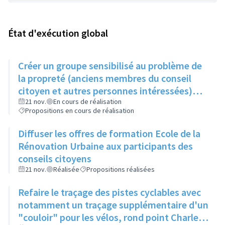
État d'exécution global
Créer un groupe sensibilisé au problème de
la propreté (anciens membres du conseil
citoyen et autres personnes intéressées)
qui, une fois par trimestre, ferait remonter
21 nov.
En cours de réalisation
Propositions en cours de réalisation
les informations au service concerné
Diffuser les offres de formation Ecole de la
Rénovation Urbaine aux participants des
conseils citoyens
21 nov.
Réalisée
Propositions réalisées
Refaire le traçage des pistes cyclables avec
notamment un traçage supplémentaire d'un
"couloir" pour les vélos, rond point Charles