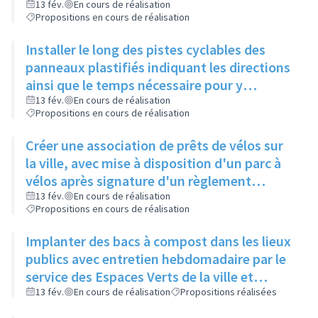
de Gaulle, pour relier 2 pistes existantes
13 fév.
En cours de réalisation
Propositions en cours de réalisation
Installer le long des pistes cyclables des
panneaux plastifiés indiquant les directions
ainsi que le temps nécessaire pour y
accéder, et une comparaison avec le temps
13 fév.
En cours de réalisation
Propositions en cours de réalisation
mis en voiture
Créer une association de prêts de vélos sur
la ville, avec mise à disposition d'un parc à
vélos après signature d'un règlement
intérieur et d'une charte de respect du
13 fév.
En cours de réalisation
Propositions en cours de réalisation
matériel
Implanter des bacs à compost dans les lieux
publics avec entretien hebdomadaire par le
service des Espaces Verts de la ville et
réutilisation du compost dans les ronds-
13 fév.
En cours de réalisation
Propositions réalisées
points et jardins publics