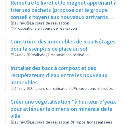
Remettre le livret et le magnet apprenant à
trier ses déchets (proposé par le groupe
conseil citoyen) aux nouveaux arrivants
dans le cadre de la visite de la ville
13 fév.
En cours de réalisation
Propositions en cours de réalisation
Construire des immeubles de 5 ou 6 étages
pour laisser plus de place au sol
24 nov.
Réalisée
Propositions réalisées
Installer des bacs à compost et des
récupérateurs d'eau entre les nouveaux
immeubles
24 nov.
En cours de réalisation
Propositions réalisées
Créer une végétalisation "à hauteur d'yeux"
pour atténuer la dimension minérale de la
ville
13 fév.
En cours de réalisation
Propositions réalisées