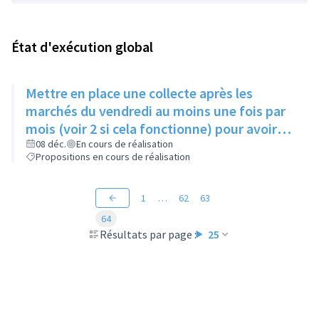
État d'exécution global
Mettre en place une collecte après les
marchés du vendredi au moins une fois par
mois (voir 2 si cela fonctionne) pour avoir
des produits frais pour l'Epice'Rill
08 déc.
En cours de réalisation
Propositions en cours de réalisation
1
…
62
63
64
Résultats par page :
25