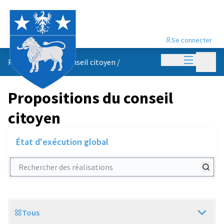
Se connecter
Menu princi
Menu p
Propositions du conseil citoyen
/
Propositions du conseil
citoyen
État d'exécution global
Rechercher des réalisations
Tous
Scope